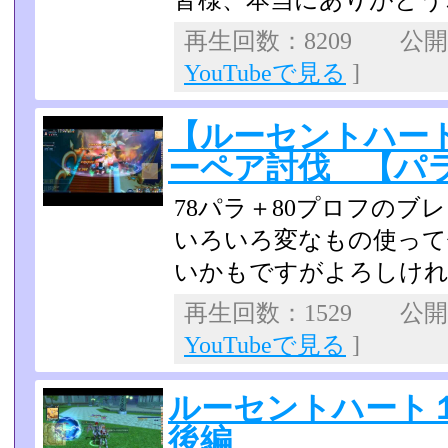
皆様、本当にありがとう
再生回数：8209 公開日：
YouTubeで見る
]
【ルーセントハー
ーペア討伐 【パ
78パラ＋80プロフのブ
いろいろ変なもの使って
いかもですがよろしけ
再生回数：1529 公開日：
YouTubeで見る
]
ルーセントハート
後編