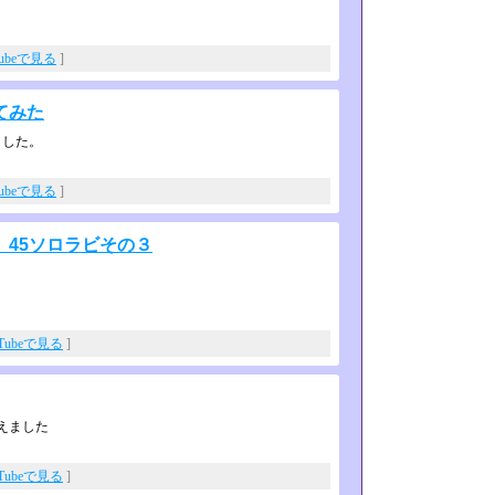
Tubeで見る
]
てみた
ました。
Tubeで見る
]
45ソロラビその３
uTubeで見る
]
迎えました
uTubeで見る
]