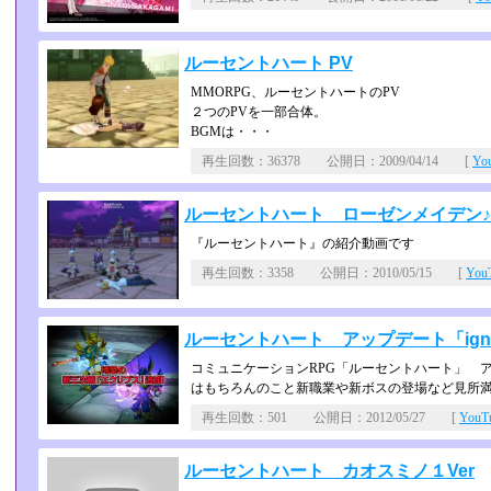
ルーセントハート PV
MMORPG、ルーセントハートのPV
２つのPVを一部合体。
BGMは・・・
再生回数：36378 公開日：2009/04/14 [
Yo
ルーセントハート ローゼンメイデン♪
『ルーセントハート』の紹介動画です
再生回数：3358 公開日：2010/05/15 [
Yo
ルーセントハート アップデート「ign
コミュニケーションRPG「ルーセントハート」 アッ
はもちろんのこと新職業­や新ボスの登場など見所
再生回数：501 公開日：2012/05/27 [
You
ルーセントハート カオスミノ１Ver