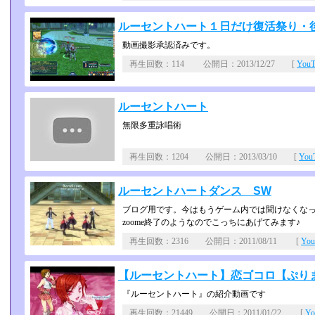
ルーセントハート１日だけ復活祭り・
動画撮影承認済みです。
再生回数：114 公開日：2013/12/27 [
You
ルーセントハート
無限多重詠唱術
再生回数：1204 公開日：2013/03/10 [
Yo
ルーセントハートダンス SW
ブログ用です。今はもうゲーム内では聞けなくなって
zoome終了のようなのでこっちにあげてみます♪
再生回数：2316 公開日：2011/08/11 [
Yo
【ルーセントハート】恋ゴコロ【ぷり
『ルーセントハート』の紹介動画です
再生回数：21449 公開日：2011/01/22 [
Y