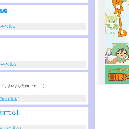
後編
Tubeで見る
]
uTubeで見る
]
しまいましたね(´・ω・｀)
uTubeで見る
]
ますてら】
ouTubeで見る
]