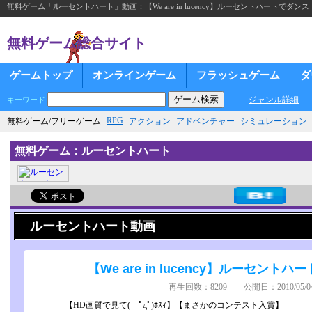
無料ゲーム「ルーセントハート」動画：【We are in lucency】ルーセントハートでダンス【ｼｭ
無料ゲーム総合サイト
ゲームトップ
オンラインゲーム
フラッシュゲーム
ダ
ジャンル詳細
キーワード
RPG
無料ゲーム/フリーゲーム
アクション
アドベンチャー
シミュレーション
無料ゲーム：ルーセントハート
ルーセントハート動画
【We are in lucency】ルーセントハー
再生回数：8209 公開日：2010/05/04
【HD画質で見て( ﾟдﾟ)ﾎｽｨ】【まさかのコンテスト入賞】