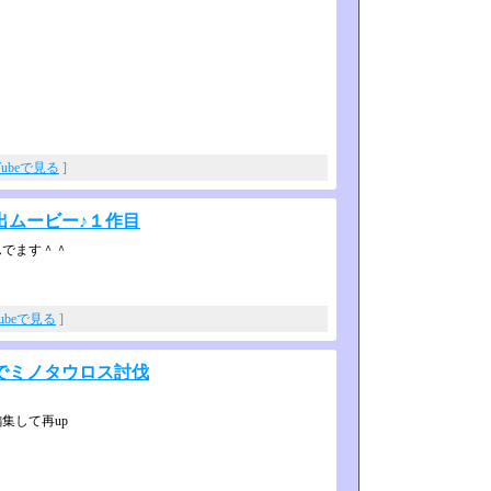
Tubeで見る
]
出ムービー♪１作目
んでます＾＾
Tubeで見る
]
でミノタウロス討伐
集して再up