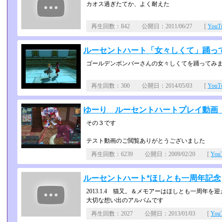
カオス過ぎたてか、よく耐えた
再生回数：842 公開日：2011/06/27 [
You
ルーセントハート「女々しくて」踊っ
ゴールデンボンバーさんの女々しくてを踊ってみ
再生回数：300 公開日：2014/05/03 [
You
ゆーり ルーセントハートプレイ動画 
その３です
テスト動画のご閲覧ありがとうございました
再生回数：6239 公開日：2009/02/20 [
Yo
ルーセントハート*ほしとも一周年記念
2013.1.4 猫又。＆メモアーはほしとも一周年を
大切な想い出のアルバムです
再生回数：2027 公開日：2013/01/03 [
Yo