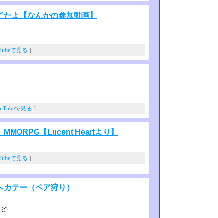
てたよ【なんかの参加動画】
uTubeで見る
]
ouTubeで見る
]
RPG【Lucent Heartより】
uTubeで見る
]
くヘカテー（ペア狩り）
けど