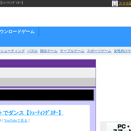
ｰﾃｨﾝｸﾞｽﾀｰ】
スマホ
ウンロードゲーム
シューティング
パズル
脱出ゲーム
テーブルゲーム
スポーツゲーム
女性向け
トでダンス【ｼｭｰﾃｨﾝｸﾞｽﾀｰ】
 [
YouTubeで見る
]