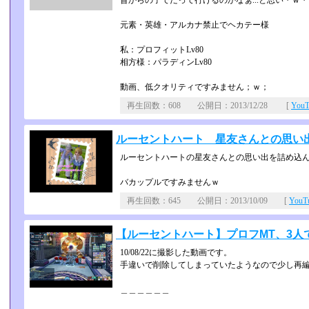
昔からの子でだって行けるのかなぁ...と思い・ｗ・
元素・英雄・アルカナ禁止でヘカテー様
私：プロフィットLv80
相方様：パラディンLv80
動画、低クオリティですみません；ｗ；
再生回数：608 公開日：2013/12/28 [
You
ルーセントハート 星友さんとの思い
ルーセントハートの星友さんとの思い出を詰め込
バカップルですみませんｗ
再生回数：645 公開日：2013/10/09 [
You
【ルーセントハート】プロフMT、3人
10/08/22に撮影した動画です。
手違いで削除してしまっていたようなので少し再編
＿＿＿＿＿＿