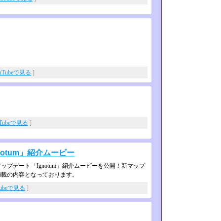
uTubeで見る
]
uTubeで見る
]
otum」紹介ムービー
プデート「Ignotum」紹介ムービーを公開！新マップ
満載の内容となっております。
Tubeで見る
]