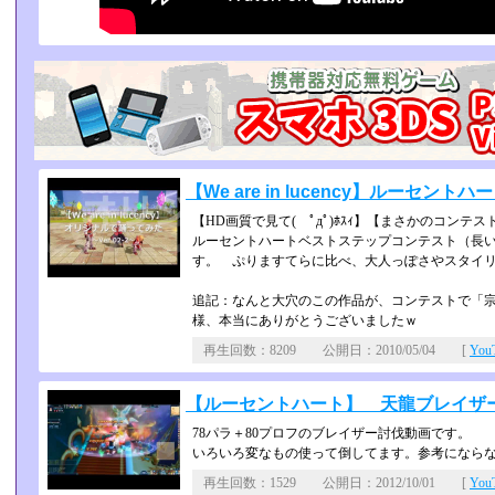
【We are in lucency】ルーセントハ
【HD画質で見て( ﾟдﾟ)ﾎｽｨ】【まさかのコンテス
ルーセントハートベストステップコンテスト（長
す。 ぷりますてらに比べ、大人っぽさやスタイ
追記：なんと大穴のこの作品が、コンテストで「宗
様、本当にありがとうございましたｗ
再生回数：8209 公開日：2010/05/04 [
Yo
【ルーセントハート】 天龍ブレイザ
78パラ＋80プロフのブレイザー討伐動画です。
いろいろ変なもの使って倒してます。参考になら
再生回数：1529 公開日：2012/10/01 [
Yo