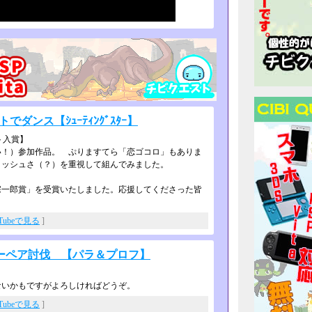
ートでダンス【ｼｭｰﾃｨﾝｸﾞｽﾀｰ】
ト入賞】
い！）参加作品。 ぷりますてら「恋ゴコロ」もありま
リッシュさ（？）を重視して組んでみました。
一郎賞」を受賞いたしました。応援し­てくださった皆
uTubeで見る
]
ーペア討伐 【パラ＆プロフ】
ないかもですがよろしければどうぞ。
uTubeで見る
]