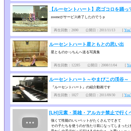
【ルーセントハート】恋ゴコロを踊っ
zoomeがサービス終了したのでうｐ
再生回数：2690 公開日：2011/11/13 [
Yo
ルーセントハート星ともとの思い出
星とものかっちんへ送る写真集
再生回数：12285 公開日：2008/11/04 [
Y
ルーセントハート～やまびこの渓谷～ MMO
『ルーセントハート』の紹介動画です
再生回数：1827 公開日：2011/09/30 [
Yo
[LH]元素・英雄・アルカナ禁止で行
強くて性能のいいペットがたくさんでてきて
その子たちを使うのが当たり前になってしまった