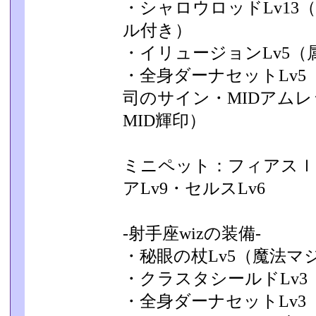
・シャロウロッドLv13
ル付き）
・イリュージョンLv5（
・全身ダーナセットLv5
司のサイン・MIDアムレ
MID輝印）
ミニペット：フィアスｌｖ
アLv9・セルスLv6
-射手座wizの装備-
・秘眼の杖Lv5（魔法マ
・クラスタシールドLv3
・全身ダーナセットLv