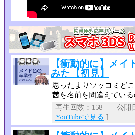
【衝動的に】メイ
みた【初見】
思ったよりツッコミどこ
茜を名前を間違えている
再生回数：168 公開日：2
YouTubeで見る
]