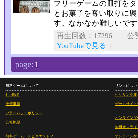
フリーゲームの皿打をタ
とお菓子を奪い取りに襲
す。なかなか難しいです
再生回数：17296 公開日
YouTubeで見る
]
page:
1
無料ゲームについて
リンクについ
利用規約
相互リンク集
免責事項
ゲームサイト
プライバシーポリシー
オンラインゲ
会社概要
無料オンライ
無料ゲーム チビクエスト２
オンラインゲ