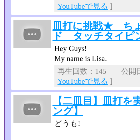
YouTubeで見る
]
皿打に挑戦★ ち
ド タッチタイピ
Hey Guys!
My name is Lisa.
再生回数：145 公開日：
YouTubeで見る
]
【二皿目】皿打を
ング】
どうも!