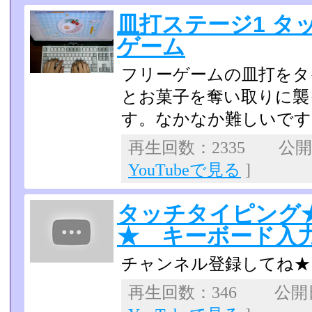
皿打ステージ1 タ
ゲーム
フリーゲームの皿打をタ
とお菓子を奪い取りに襲
す。なかなか難しいです
再生回数：2335 公開日：
YouTubeで見る
]
タッチタイピング
★ キーボード入
チャンネル登録してね★
再生回数：346 公開日：