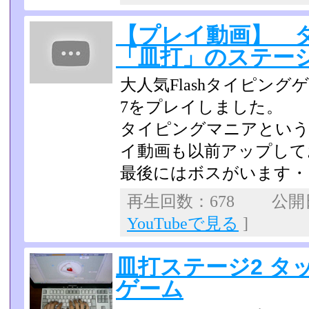
【プレイ動画】 
「皿打」のステー
大人気Flashタイピン
7をプレイしました。
タイピングマニアとい
イ動画も以前アップして
最後にはボスがいます・
再生回数：678 公開日：
YouTubeで見る
]
皿打ステージ2 タ
ゲーム