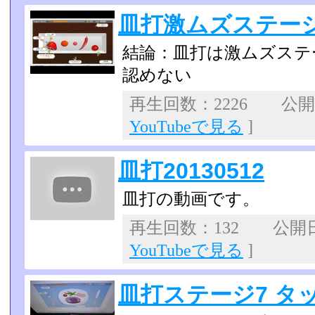
皿打激ムズステージ
結論：皿打は激ムズステ
認めない
再生回数：2226 公開日：
YouTubeで見る
]
皿打20130512
皿打の動画です。
再生回数：132 公開日：2
YouTubeで見る
]
皿打ステージ7 タ