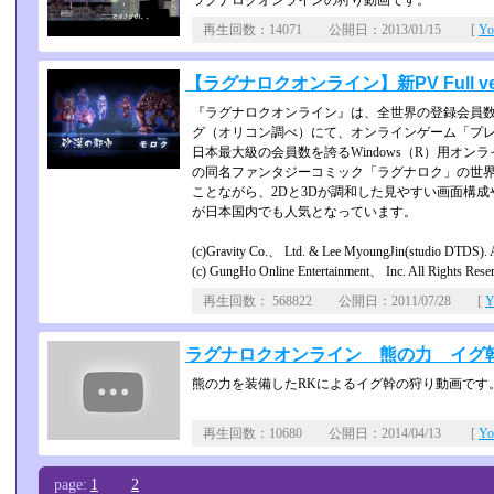
ラグナロクオンラインの狩り動画です。
再生回数：14071 公開日：2013/01/15 [
Y
【ラグナロクオンライン】新PV Full ve
『ラグナロクオンライン』は、全世界の登録会員数が
グ（オリコン調べ）にて、オンラインゲーム「プレイ
日本最大級の会員数を誇るWindows（R）用オンライン­
の同名ファンタジーコミック「ラグナロク」の世界
ことながら、2Dと3Dが調和した見やすい画­面構
が日本国内でも人気となっ­ています。
(c)Gravity Co.、 Ltd. & Lee MyoungJin(studio DTDS). A
(c) GungHo Online Entertainment、 Inc. All Rights Rese
再生回数： 568822 公開日：2011/07/28 [
Y
ラグナロクオンライン 熊の力 イグ
熊の力を装備したRKによるイグ幹の狩り動画です
再生回数：10680 公開日：2014/04/13 [
Y
page:
1
2