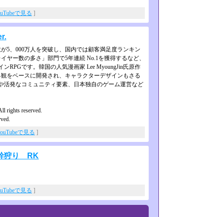
ouTubeで見る
]
r.
5、000万人を突破し、国内では­顧客満足度ランキン
ヤー数の多さ」­部門で5年連続 No.1を獲得するなど、
RPGです。韓国の人気漫画家 Lee MyoungJin氏原作
観をベース­に開発され、キャラクターデザインもさる
成や活発なコミュニティ要素、日本独自のゲーム運営など
ll rights reserved.
rved.
ouTubeで見る
]
幹狩り RK
。
ouTubeで見る
]