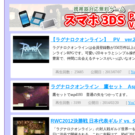
【ラグナロクオンライン】 PV ver.2
ラグナロクオンラインは会員登録数が350万件以上の
ンラインRPGです。可愛い2Dキャラとシンプル操
豊富で、仲間に出会えるチャンスがいっぱ­いなオン
再生回数： 25685 公開日：2013/07/07 [
Y
ラグナロクオンライン 鷹セット Asp
鷹セットでaspd193 普通の矢をつかってます。
再生回数：3199 公開日：2014/02/20 [
Yo
RWC2012決勝戦 日本代表ギルド vs.
「ラグナロクオンライン」の対人戦ギルド世界一を決める「Ragna
日に渋谷で開催される。これに先駆けて，RWC20