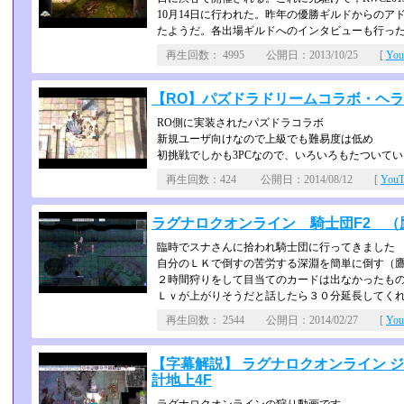
10月14日に行われた。昨年の優勝ギ­ルドからの
たようだ。各出場ギ­ルドへのインタビューも行っ
再生回数： 4995 公開日：2013/10/25 [
Yo
【RO】パズドラドリームコラボ・ヘ
RO側に実装されたパズドラコラボ
新規ユーザ向けなので上級でも難易度は低め
初挑戦でしかも3PCなので、いろいろもたついてい
再生回数：424 公開日：2014/08/12 [
You
ラグナロクオンライン 騎士団F2 （
臨時でスナさんに拾われ騎士団に行ってきました
自分のＬＫで倒すの苦労する深淵を簡単に倒す（
２時間狩りをして目当てのカードは出なかったも
Ｌｖが上がりそうだと話したら３０分延長してくれ
再生回数： 2544 公開日：2014/02/27 [
Yo
【字幕解説】 ラグナロクオンライン ジュデ
計地上4F