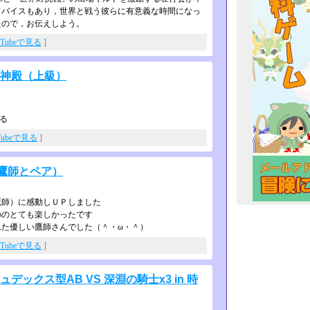
アドバイスもあり，世界と戦う彼らに有意義な時間になっ
たので，お伝えしよう。
uTubeで見る
]
ラ神殿（上級）
る
Tubeで見る
]
鷹師とペア）
鷹師）に感動しＵＰしました
ののとても楽しかったです
た優しい鷹師さんでした（＾・ω・＾­）
uTubeで見る
]
ックス型AB VS 深淵の騎士x3 in 時