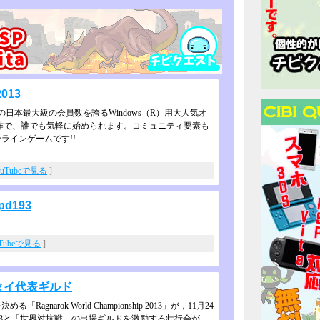
013
日本最大級の会員数を誇るWin­dows（R）用大人気オ
作で、誰­でも気軽に始められます。コミュニティ要素も
ラインゲームです!!
ouTubeで見る
]
d193
uTubeで見る
]
 タイ代表ギルド
rok World Championship 2013」が，11月24
13と「­世界対抗戦」の出場ギルドを激励する壮行会が，