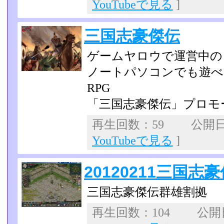
YouTubeで見る
]
三国志豪傑伝
ゲームヤロウで運営中の
ノートパソコンでも遊べ
RPG
「三国志豪傑伝」プロモ
再生回数：59 公開日：2
YouTubeで見る
]
20120211三国
三国志豪傑伝群雄割拠
再生回数：104 公開日：