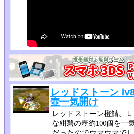
レッドストーン lv8
壺一気開け
レッドストーン橙鯖、Ｌｖ
な紺碧の壺約100個を一
だったのでウマウマでし