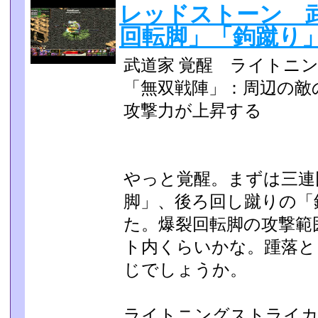
レッドストーン 武
回転脚」「鉤蹴り
武道家 覚醒 ライトニ
「無双戦陣」：周辺の敵
攻撃力が上昇する
やっと覚醒。まずは三連
脚」、後ろ回し蹴りの「
た。爆裂回転脚の攻撃範
ト内くらいかな。踵落と
じでしょうか。
ライトニングストライカ