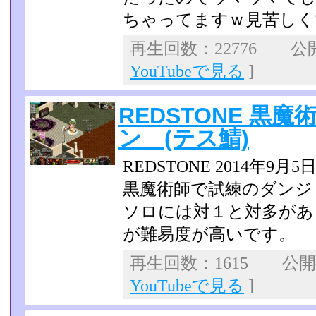
ちゃってますｗ­見苦し
再生回数：22776 公開日
YouTubeで見る
]
REDSTONE 黒
ン (テス鯖)
REDSTONE 2014年9
黒魔術師で試練のダンジ
ソロには対１と対多があ
が難易度が高いです。
再生回数：1615 公開日：
YouTubeで見る
]