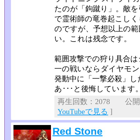
たのが「鉤蹴り」。敵を
で霊術師の竜巻起こしく
のですが、予想以上の範
い。これは残念です。
範囲攻撃での狩り具合は
一の戦いならダイヤモン
発動中に「一撃必殺」し
あ･･･と後悔しています­
再生回数：2078 公開日：
YouTubeで見る
]
Red Stone