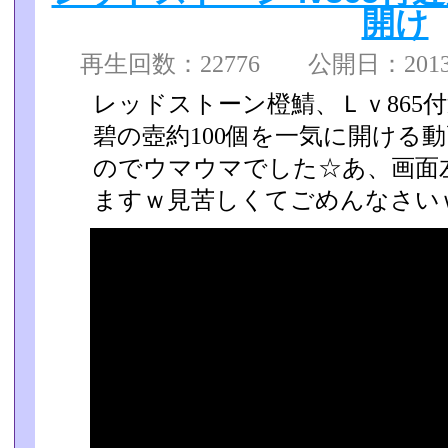
開け
再生回数：22776 公開日：2013/0
レッドストーン橙鯖、Ｌｖ865
碧の壺約100個を一気に開­ける
のでウマウマでした☆あ、画面
ますｗ­見苦しくてごめんなさい