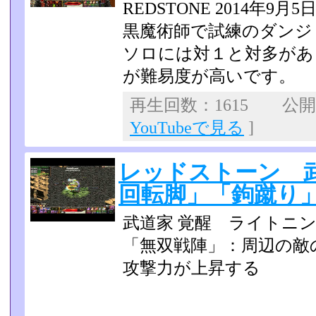
REDSTONE 2014年9
黒魔術師で試練のダンジ
ソロには対１と対多があ
が難易度が高いです。
再生回数：1615 公開日：
YouTubeで見る
]
レッドストーン 武
回転脚」「鉤蹴り
武道家 覚醒 ライトニ
「無双戦陣」：周辺の敵
攻撃力が上昇する