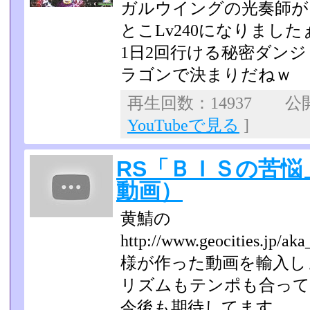
ガルウイングの光奏師が
とこLv240になりました
1日2回行ける秘密ダン
ラゴンで決まりだねｗ
再生回数：14937 公開日
YouTubeで見る
]
RS「ＢＩＳの苦
動画）
黄鯖の
http://www.geocities.jp/aka
様が作った動画を輸入し
リズムもテンポも合って
今後も期待してます