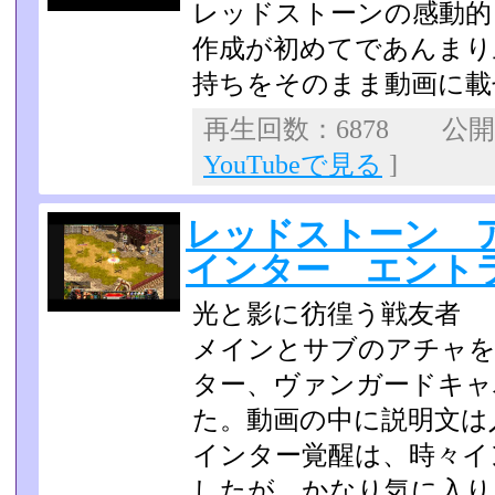
レッドストーンの感動的
作成が初めてであんまり
持ちをそのまま動画に載
再生回数：6878 公開日：
YouTubeで見る
]
レッドストーン 
インター エント
光と影に彷徨う戦友者
メインとサブのアチャを
ター、ヴァンガードキャ
た。動画の中に説明文は
インター覚醒は、時々イ
したが、かなり気に入り