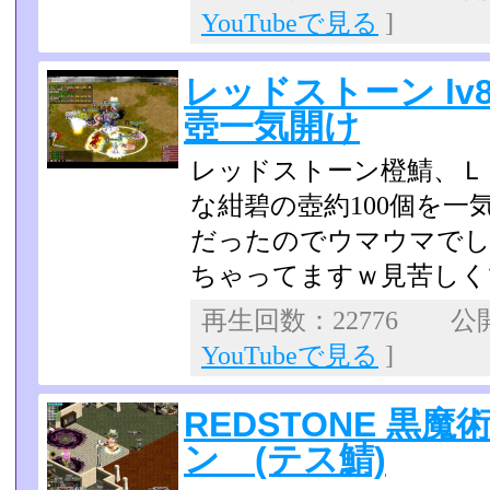
YouTubeで見る
]
レッドストーン lv8
壺一気開け
レッドストーン橙鯖、Ｌｖ
な紺碧の壺約100個を一
だったのでウマウマでし
ちゃってますｗ­見苦し
再生回数：22776 公開日
YouTubeで見る
]
REDSTONE 黒
ン (テス鯖)