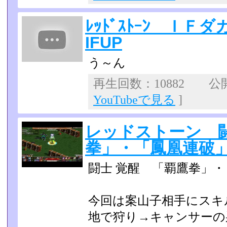
ﾚｯﾄﾞｽﾄｰﾝ Ｉ
IFUP
う～ん
再生回数：10882 公開日
YouTubeで見る
]
レッドストーン 闘
拳」・「鳳凰連破
闘士 覚醒 「覇鷹拳」
今回は案山子相手にスキ
地で狩り→キャンサーの