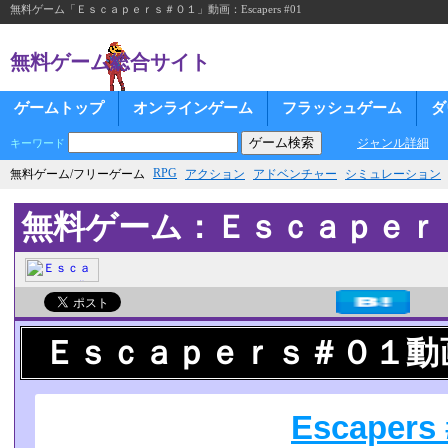
無料ゲーム「Ｅｓｃａｐｅｒｓ＃０１」動画：Escapers #01
無料ゲーム総合サイト
ゲームトップ
オンラインゲーム
フラッシュゲーム
ダ
ジャンル詳細
キーワード
RPG
無料ゲーム/フリーゲーム
アクション
アドベンチャー
シミュレーション
無料ゲーム：Ｅｓｃａｐｅｒ
Ｅｓｃａｐｅｒｓ＃０１動
Escapers 