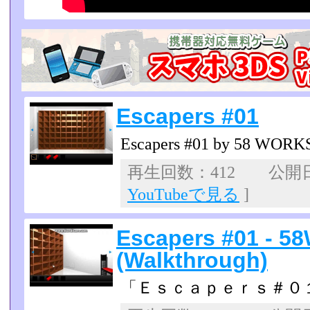
Escapers #01
Escapers #01 by 58 WORK
再生回数：412 公開日：2
YouTubeで見る
]
Escapers #01 - 
(Walkthrough)
「Ｅｓｃａｐｅｒｓ＃０