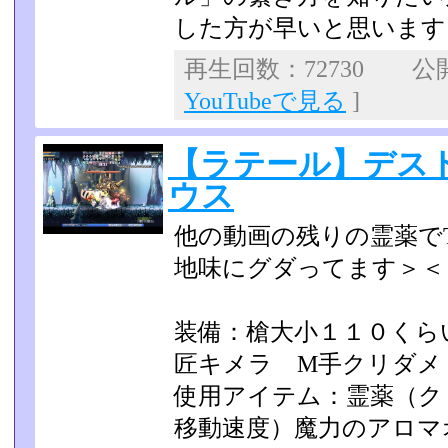
した方が早いと思います
再生回数：72730 公開日
YouTubeで見る
]
【ラテール】デス
ウス
他の動画の残りの霊薬で
地味にグダってます＞＜
装備：槍大小１１０く
匠キメラ M手クリダメ
使用アイテム：霊薬（ク
移動速度）魔力のアロマ