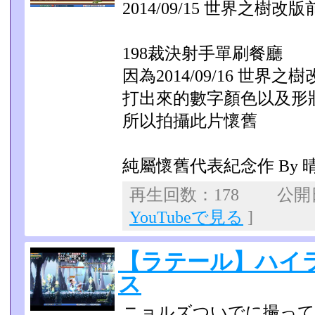
2014/09/15 世界之樹改
198裁決射手單刷餐廳
因為2014/09/16 世界之
打出來的數字顏色以及形
所以拍攝此片懷舊
純屬懷舊代表紀念作 By 
再生回数：178 公開日：
YouTubeで見る
]
【ラテール】ハイ
ス
ニョルズついでに撮っ