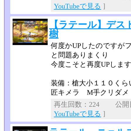
YouTubeで見る
]
【ラテール】デス
樹
何度かUPしたのですが
と問題ありまくり
今度こそと再度UPしま
装備：槍大小１１０く
匠キメラ M手クリダメ
再生回数：224 公開日：
YouTubeで見る
]