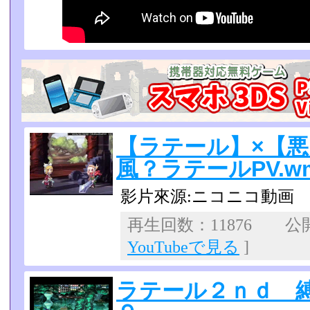
【ラテール】×【
風？ラテールPV.w
影片來源:ニコニコ動画
再生回数：11876 公開日
YouTubeで見る
]
ラテール２ｎｄ 縛