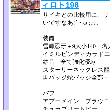
ィロト198
サイキとの比較用に。サ
いですなあ(´・ω:;.:...
装備
雪輝忍牙＋9大小140 名人
イミルビンディカラドエ
結晶 全て強化済み
スターリーネックレス龍
馬バッジ蛇バッジ全部＋
バフ
アプーメイン ブラウニ
チュラブリートビー