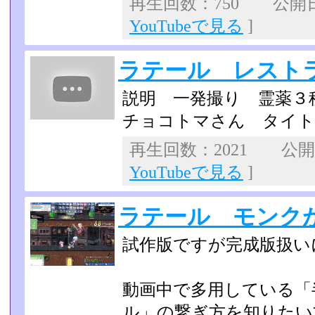
再生回数：750 公開日：2
YouTubeで見る
]
ラテール レストラ
説明 一発撮り 霊薬３
チョコトマさん タイト
再生回数：2021 公開日：
YouTubeで見る
]
ラテール モンク
試作版ですが完成版扱い
動画中で多用している「
ル」の繋ぎ方を知りたい