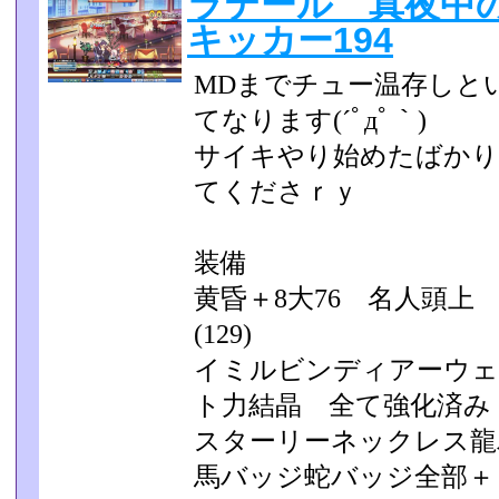
ラテール 真夜中
キッカー194
MDまでチュー温存しと
てなります(´ﾟдﾟ｀)
サイキやり始めたばかり
てくださｒｙ
装備
黄昏＋8大76 名人頭上
(129)
イミルビンディアーウェ
ト力結晶 全て強化済み
スターリーネックレス龍
馬バッジ蛇バッジ全部＋