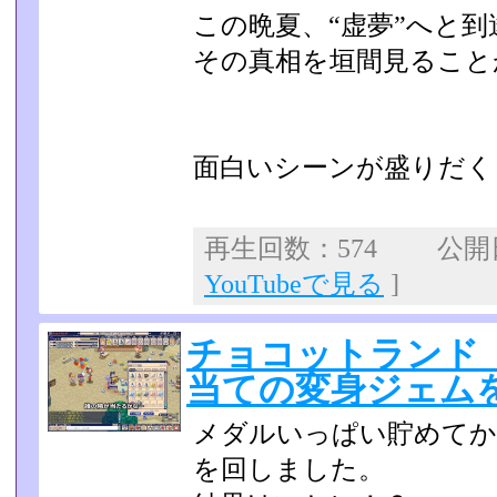
この晩夏、“虚夢”へと
その真相を垣間見ること
面白いシーンが盛りだく
再生回数：574 公開日：
YouTubeで見る
]
チョコットランド
当ての変身ジェム
メダルいっぱい貯めてか
を回しました。