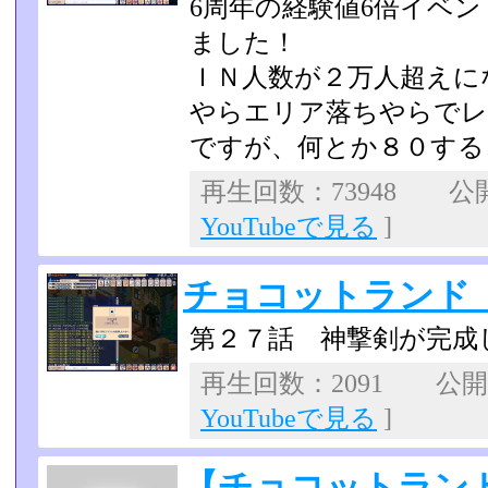
6周年の経験値6倍イベ
ました！
ＩＮ人数が２万人超えに
やらエリア落ちやらでレ
ですが、何とか８０する
再生回数：73948 公開日
YouTubeで見る
]
チョコットランド
第２７話 神撃剣が完成しま
再生回数：2091 公開日：
YouTubeで見る
]
【チョコットラン