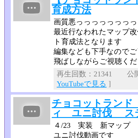
育成方法
画質悪っっっっっっっっ
最近行なわれたマップ改
ト育成法となります
編集なども下手なのでご
飛ばしながらご視聴くだ
再生回数：21341 公開日
YouTubeで見る
]
チョコットランド
ィ ユニ討伐 ス
４/23 実装 新マッ
ユニ討伐動画です