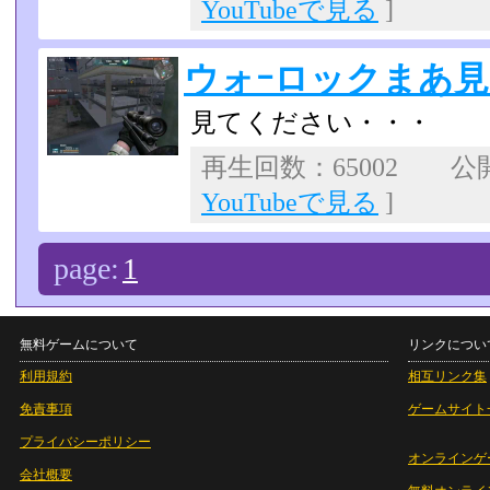
YouTubeで見る
]
ウォｰロックまあ
見てください・・・
再生回数：65002 公開日
YouTubeで見る
]
page:
1
無料ゲームについて
リンクについ
利用規約
相互リンク集
免責事項
ゲームサイト
プライバシーポリシー
オンラインゲ
会社概要