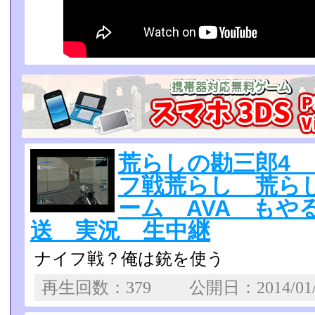
荒らしの勘三郎4
フ戦荒らし 荒らし動
ーム AVA もや
送 実況 生中継
ナイフ戦？俺は銃を使う
再生回数：379 公開日：2014/01