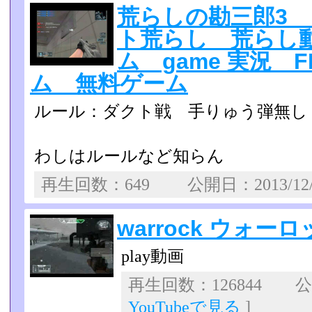
荒らしの勘三郎3
ト荒らし 荒らし動画
ム game 実況 
ム 無料ゲーム
ルール：ダクト戦 手りゅう弾無し
わしはルールなど知らん
再生回数：649 公開日：2013/12
warrock ウォー
play動画
再生回数：126844 公開
YouTubeで見る
]