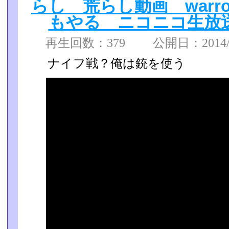
らし 荒らし動画 warr
もやる ニコニコ生放
再生回数：379 公開日：2014/01
ナイフ戦？俺は銃を使う