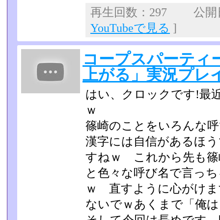
再生回数：297 公開日：
YouTubeで見る
]
コープスパーティ
上がる」実況プレイp
はい、クロックです!最
ｗ
篠崎のことをいろんな
漢字には自信があるほうで
すねｗ これから先も篠
と色々な呼び名で言っち
ｗ 直すように心がけます
ないでｗあくまで「俺は