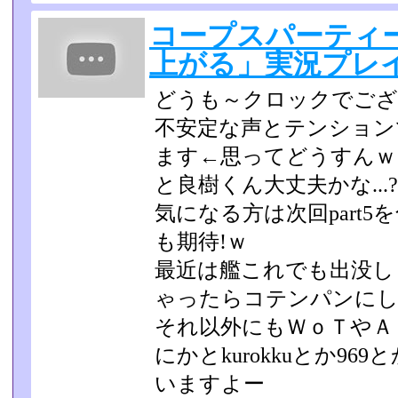
コープスパーティ
上がる」実況プレイp
どうも～クロックでござ
不安定な声とテンション
ます←思ってどうす­んｗ
と良樹くん大丈夫かな...?
気になる方は次回part5
も期待!ｗ
最近は艦これでも出没し
ゃったらコテンパンにし
それ以外にもＷｏＴやＡ
にかとkurokkuとか9
いますよー