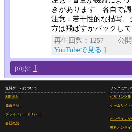
注意：音量が機器によっ
きがあります 各自で調
注意：若干性的な描写、
方は飛ばすかバックして
再生回数：1257 公開日：
YouTubeで見る
]
page:
1
無料ゲームについて
リンクについ
利用規約
相互リンク集
免責事項
ゲームサイト
プライバシーポリシー
オンラインゲ
会社概要
無料オンライ