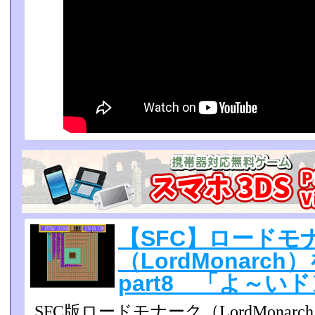
【SFC】ロードモ
（LordMonarc
part8 「よ～い
SFC版ロードモナーク（LordMona