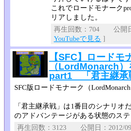
これでロードモナークp
リアしました。
再生回数：704 公開日：2
YouTubeで見る
]
【SFC】ロードモ
（LordMonar
part1 「君主継
SFC版ロードモナーク（LordMona
「君主継承戦」は1番目のシナリオ
のアドバンテージがある状­態のス
再生回数：3123 公開日：2012/0