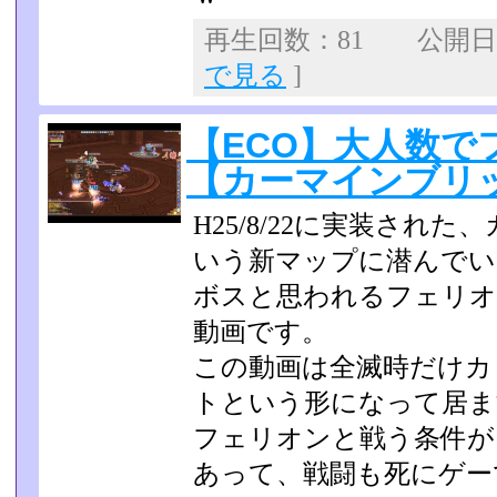
再生回数：81 公開日：2
で見る
]
【ECO】大人数で
【カーマインブリ
H25/8/22に実装され
いう新マップに潜んでい
ボスと思われるフェリオ
動画です。
この動画は全滅時だけカ
トという形になって居ま
フェリオンと戦う条件が
あって、戦闘も死にゲー