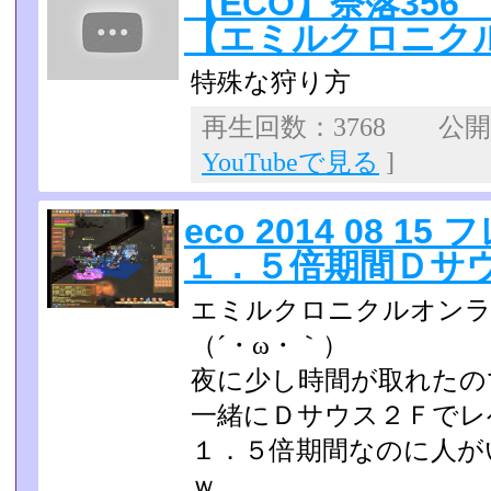
【ECO】奈落35
【エミルクロニク
特殊な狩り方
再生回数：3768 公開日：
YouTubeで見る
]
eco 2014 08 
１．５倍期間Ｄサ
エミルクロニクルオンラ
（´・ω・｀）
夜に少し時間が取れたの
一緒にＤサウス２Ｆでレベ
１．５倍期間なのに人が
ｗ