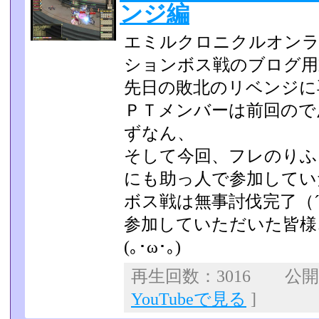
ンジ編
エミルクロニクルオンラ
ションボス戦のブログ用
先日の敗北のリベンジに
ＰＴメンバーは前回ので
ずなん、
そして今回、フレのりふ
にも助っ人で参加していただ
ボス戦は無事討伐完了（´
参加していただいた皆様
(｡･ω･｡)ゞ
再生回数：3016 公開日：
YouTubeで見る
]