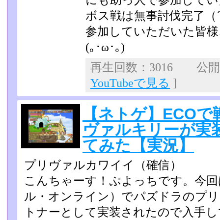
にも助っ人で参加していただ
ボス戦は無事討伐完了（´
参加していただいた皆様
(｡･ω･｡)ゞ
再生回数：3016 公開日：
YouTubeで見る
]
【ネトゲ】ECOで
ヴァルキリーが実
てみた【実況】
プリヴァルカワイイ（確信）
こんちゃーす！ぷよっちです。今回
ル・オンライン）でパズ­ドラのプ
トナーとして実装されたので入手し