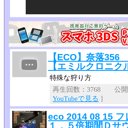
【ECO】奈落35
【エミルクロニク
特殊な狩り方
再生回数：3768 公開日：
YouTubeで見る
]
eco 2014 08 
１．５倍期間Ｄサ