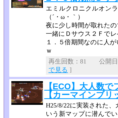
エミルクロニクルオンラ
（´・ω・｀）
夜に少し時間が取れたの
一緒にＤサウス２Ｆでレベ
１．５倍期間なのに人が
ｗ
再生回数：81 公開日：2
で見る
]
【ECO】大人数で
【カーマインブリ
H25/8/22に実装され
いう新マップに潜んでい