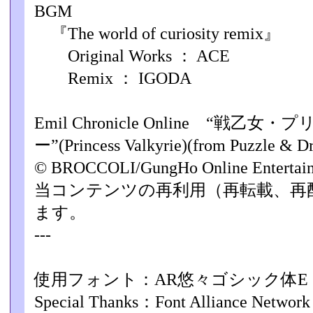
BGM
『The world of curiosity remix』
Original Works ： ACE
Remix ： IGODA
Emil Chronicle Online “戦
ー”(Princess Valkyrie)(from Puzzle & D
© BROCCOLI/GungHo Online Enterta
当コンテンツの再利用（再転載、再
ます。
---
使用フォント：AR悠々ゴシック体E
Special Thanks：Font Alliance Network