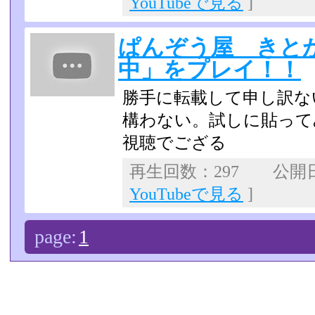
YouTubeで見る
]
ぱんぞう屋 きと
中」をプレイ！！
勝手に転載して申し訳な
構わない。試しに貼って
視聴でござる
再生回数：297 公開日：2
YouTubeで見る
]
page:
1