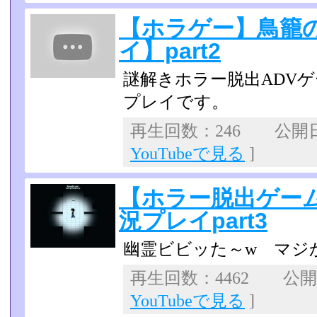
【ホラゲー】鳥籠
イ】part2
謎解きホラー脱出ADV
プレイです。
再生回数：246 公開日：2
YouTubeで見る
]
【ホラー脱出ゲー
況プレイpart3
幽霊ビビッた～w マジか
再生回数：4462 公開日：
YouTubeで見る
]