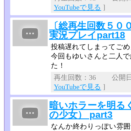
YouTubeで見る
]
〔総再生回数５０
実況プレイpart18
投稿遅れてしまってごめ
今回もゆいさんと二人で
た！
再生回数：36 公開日：2
YouTubeで見る
]
暗いホラーを明る
の少女） part3
なんか終わりっぽい雰囲