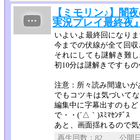
【ミモリン♪】闇
実況プレイ最終夜
いよいよ最終回になりま
今までの伏線が全て回収されま
それにしても謎解き難し
初10分は謎解きですもの
注意：所々読み間違いが
でもコツキは気づいてな
編集中に字幕出すのもど
で・・(´△｀)ｽﾐﾏｾﾝﾃﾞｽ
あと、画面揺れるので気
再生回数：82 公開日：2