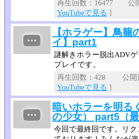
再生回数：16477 公開日
YouTubeで見る
]
【ホラゲー】鳥籠
イ】part1
謎解きホラー脱出ADV
プレイです。
再生回数：428 公開日：
YouTubeで見る
]
暗いホラーを明る
の少女） part5（
今回で最終回です。リク