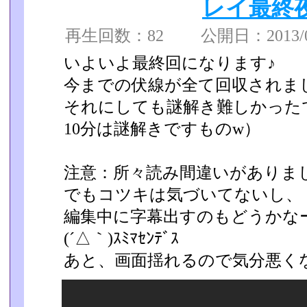
レイ最終
再生回数：82 公開日：2013/06
いよいよ最終回になります♪
今までの伏線が全て回収されましたねっ
それにしても謎解き難しかった
10分は謎解きですものw）
注意：所々読み間違いがありま
でもコツキは気づいてないし、
編集中に字幕出すのもどうかな
(´△｀)ｽﾐﾏｾﾝﾃﾞｽ
あと、画面揺れるので気分悪く