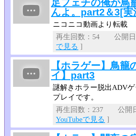
足フェチの俺が鳥
んよ。part2＆3[
ニコニコ動画より転載
再生回数：54 公開日：2
で見る
]
【ホラゲー】鳥籠
イ】part3
謎解きホラー脱出ADV
プレイです。
再生回数：237 公開日：
YouTubeで見る
]