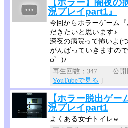
【ホラー】闇夜の
況プレイpart1』
今回からホラーゲーム『
だきたいと思います♪
深夜の病院って怖いよ(つ
がんばっていきますので
ω゜)ﾉ
再生回数：347 公開日：
YouTubeで見る
]
【ホラー脱出ゲー
況プレイpart1
よくある女子トイレw