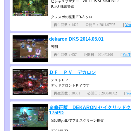
ビシャスサマナー VICIOUS SUMMONER
ICPO-銭形警部
クレスポの秘宝 PD-A ソロ
再生回数：1422 公開日：2011/07/07 [
Yo
dekaron DKS 2014.05.01
説明
再生回数：657 公開日：2014/05/01 [
You
ＤＦ ＰＶ デカロン
テストＵＰ
デッドフロントＰＶです
再生回数：30331 公開日：2008/01/02 [
Yo
※修正版 DEKARON セイクリッドクロ
175PD
※1080p HDでフルスクリーン推奨