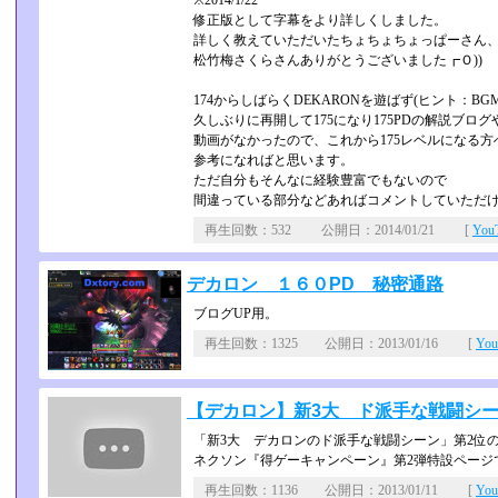
※2014/1/22
修正版として字幕をより詳しくしました。
詳しく教えていただいたちょちょちょっぱーさん
松竹梅さくらさんありがとうございました┏Ｏ))
174からしばらくDEKARONを遊ばず(ヒント：BGM
久しぶりに再開して175になり175PDの解説ブログ
動画がなかったので、これから175レベルになる方
参考になればと思います。
ただ自分もそんなに経験豊富でもないので
間違っている部分などあればコメントしていただ
再生回数：532 公開日：2014/01/21 [
Yo
デカロン １６０PD 秘密通路
ブログUP用。
再生回数：1325 公開日：2013/01/16 [
Yo
【デカロン】新3大 ド派手な戦闘シー
「新3大 デカロンのド派手な戦闘シーン」第2位
ネクソン『得ゲーキャンペーン』第2弾特設ページ
再生回数：1136 公開日：2013/01/11 [
Yo