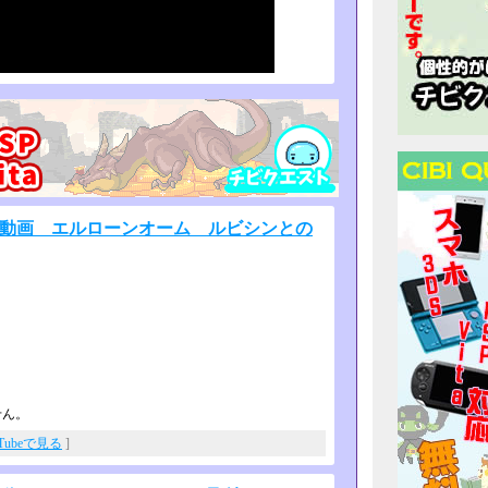
ゲーム動画 エルローンオーム ルビシンとの
せん。
uTubeで見る
]