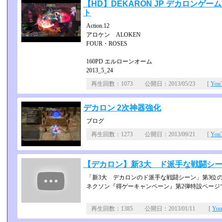
【HD】DEKARON JP デカロン
ト
Action.12
アロケン ALOKEN
FOUR・ROSES
160PD エルローンオーム
2013_5_24
再生回数：1073 公開日：2013/05/23 [
Yo
デカロン 2次神器強化
ブログ
再生回数：1273 公開日：2013/09/21 [
Yo
【デカロン】新3大 ド派手な戦闘シー
「新3大 デカロンのド派手な戦闘シーン」第3位
ネクソン『得ゲーキャンペーン』第2弾特設ページ
再生回数：1385 公開日：2013/01/11 [
Yo