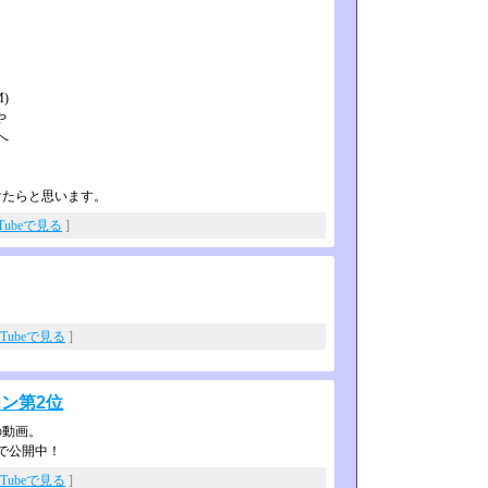
、
)
や
へ
けたらと思います。
uTubeで見る
]
uTubeで見る
]
ン第2位
の動画。
で公開中！
uTubeで見る
]