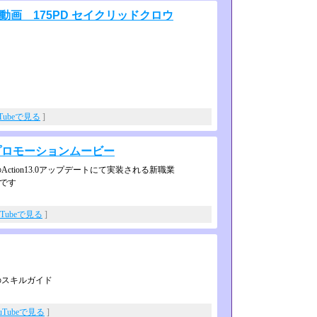
ム動画 175PD セイクリッドクロウ
uTubeで見る
]
d」プロモーションムービー
tion13.0アップデート­にて実装される新職業
で­す
uTubeで見る
]
のスキルガイド
uTubeで見る
]