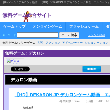
無料ゲーム「デカロン」動画：【HD】DEKARON JP デカロンゲーム動画 エルロー
無料ゲーム総合サイト
ゲームトップ
オンラインゲーム
フラッシュゲーム
ダ
ジャンル詳細
キーワード
RPG
無料ゲーム/フリーゲーム
アクション
アドベンチャー
シミュレーション
無料ゲーム：デカロン
デカロン動画
【HD】DEKARON JP デカロンゲーム動画
再生回数：3745 公開日：2011/11/17
Action.9