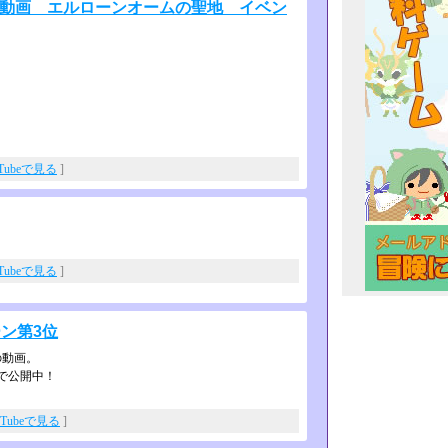
ゲーム動画 エルローンオームの聖地 イベン
uTubeで見る
]
uTubeで見る
]
ン第3位
の動画。
で公開中！
uTubeで見る
]