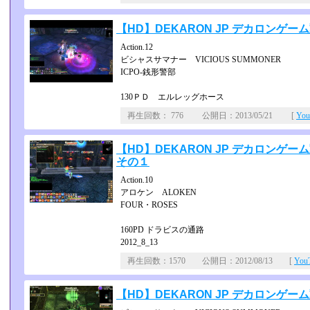
【HD】DEKARON JP デカロンゲ
Action.12
ビシャスサマナー VICIOUS SUMMONER
ICPO-銭形警部
130ＰＤ エルレッグホース
再生回数： 776 公開日：2013/05/21 [
Yo
【HD】DEKARON JP デカロンゲ
その１
Action.10
アロケン ALOKEN
FOUR・ROSES
160PD ドラビスの通路
2012_8_13
再生回数：1570 公開日：2012/08/13 [
Yo
【HD】DEKARON JP デカロンゲ