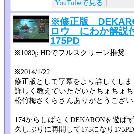
YouTubeで見る
]
※修正版 DEKA
ロウ にわか解説付き 
175PD
※1080p HDでフルスクリーン推奨
※2014/1/22
修正版として字幕をより詳しくしま
詳しく教えていただいたちょちょち
松竹梅さくらさんありがとうございま
174からしばらくDEKARONを遊ばず
久しぶりに再開して175になり175