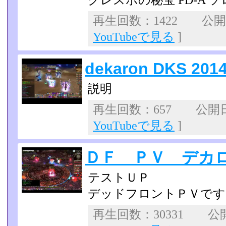
クレスポの秘宝 PD-A ソ
再生回数：1422 公開日：
YouTubeで見る
]
dekaron DKS 2014
説明
再生回数：657 公開日：2
YouTubeで見る
]
ＤＦ ＰＶ デカ
テストＵＰ
デッドフロントＰＶです
再生回数：30331 公開日