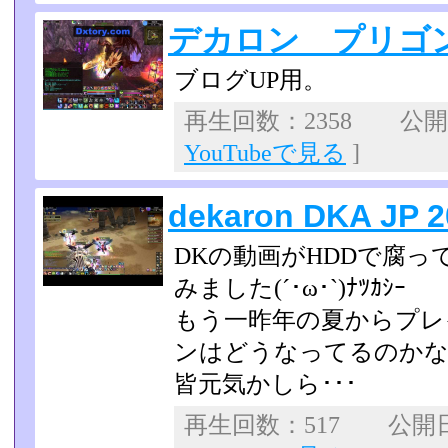
デカロン プリゴ
ブログUP用。
再生回数：2358 公開日：
YouTubeで見る
]
dekaron DKA JP 2
DKの動画がHDDで腐
みました(´･ω･`)ﾅﾂｶｼｰ
もう一昨年の夏からプレ
ンはどうなってるのか
皆元気かしら･･･
再生回数：517 公開日：2