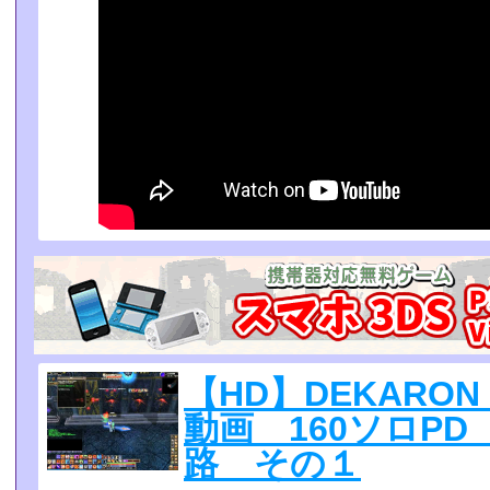
【HD】DEKARON
動画 160ソロPD
路 その１