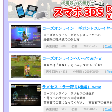
ローズオンライン ギガントスレイヤ
ローズオンライン ギガントスレイヤーの
最低限の職構成での倒し方
再生回数：288 公開日：2013/12/15 [
You
ローズオンラインへいってみたｗ
ＢＧＭは「ＯＮＥ」えいみぃｱﾚﾝｼﾞﾊﾞｰｼﾞｮﾝ♪
再生回数：4434 公開日：2008/08/09 [
Yo
ラメセス・ラー狩り(槍編）.wmv
ローズオンライン ラメセスの採掘所
１号ラーの槍でのソロ狩り動画
高画質でご覧になってください 画面右下の歯車
再生回数：383 公開日：2013/01/15 [
You