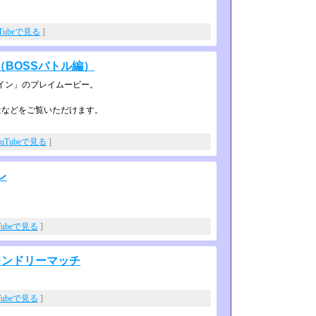
uTubeで見る
]
BOSSバトル編）
イン」のプ­レイムービー。
景などをご覧いただけます。
ouTubeで見る
]
レ
Tubeで見る
]
レンドリーマッチ
Tubeで見る
]