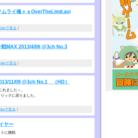
ライ魂ｖｓOverTheLimit.avi
Tubeで見る
]
2013/4/06 @3ch No.3
Tubeで見る
]
11/09 @3ch No.1 （HD）
これました～。
レリックに戻りました。
Tubeで見る
]
イヤー
ストに挑戦