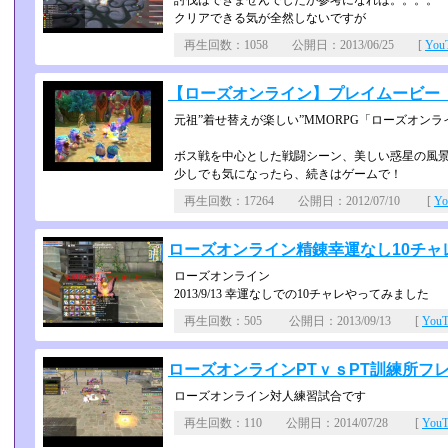
討伐はできませんでしたが参考になれば。。。。
クリアできる気が全然しないですが
再生回数：1058 公開日：2013/06/25 [
Yo
【ローズオンライン】プレイムービー（
元祖”着せ替えが楽しい”MMORPG「ローズオンラ
ボス戦を中心とした戦闘シーン、美しい惑星の風
少しでも気になったら、続きはゲームで！
再生回数：17264 公開日：2012/07/10 [
Y
ローズオンライン精錬幸運なし10チャ
ローズオンライン
2013/9/13 幸運なしでの10チャレやってみました
再生回数：505 公開日：2013/09/13 [
You
ローズオンラインPTｖｓPT訓練所フ
ローズオンライン対人練習試合です
再生回数：110 公開日：2014/07/28 [
You