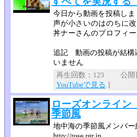
すべてを実況する
今日から動画を投稿しま
声が小さいのはのちに改
丼ナーさんのプロフィー
追記 動画の投稿が
いません
再生回数：123 公開日：
YouTubeで見る
]
ローズオンライン
季節風
地中海の季節風メンバー
http://rose.rgr.jp