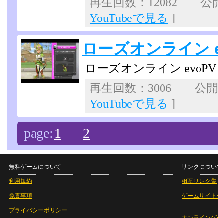
再生回数：12082 公開日
YouTubeで見る
]
ローズオンライン e
ローズオンライン evoPV
再生回数：3006 公開日：
YouTubeで見る
]
page:
1
2
無料ゲームについて
リンクについ
利用規約
相互リンク集
免責事項
ゲームサイト
プライバシーポリシー
オンラインゲ