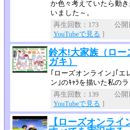
か色々考えていたら動き
いました～。
再生回数：173 公開日：
YouTubeで見る
]
鈴木!大家族（ロ
ガキ）
｢ローズオンライン｣｢
ン｣のｷｬﾗを描いた私のラ
再生回数：139 公開日：
YouTubeで見る
]
【ローズオンライ