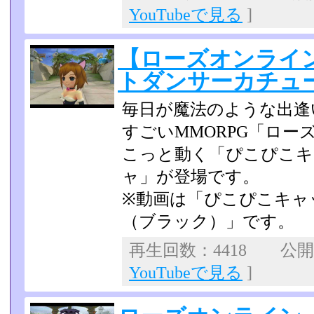
YouTubeで見る
]
【ローズオンライ
トダンサーカチュ
毎日が魔法のような出逢
すごいMMORPG「ロ
こっと動く「ぴこぴこキ
ャ」が登場です。
※動画は「ぴこぴこキャ
（ブラック）」です。
再生回数：4418 公開日：
YouTubeで見る
]