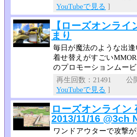
YouTubeで見る
]
【ローズオンライ
まり
毎日が魔法のような出逢
着せ替えがすごいMMO
のプロモーションムービ
再生回数：21491 公開日
YouTubeで見る
]
ローズオンライン 
2013/11/16 @3c
ワンドアウターで攻撃が