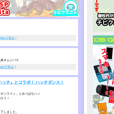
uTubeで見る
]
温泉オムニバス
Tubeで見る
]
ハッチ』とコラボ！ ハッチダンス！
ズオンライン」とみつばちハッ
踊ろう！
終了しました。