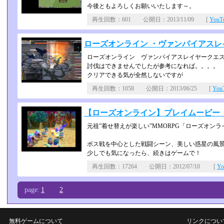
今後ともよろしくお願いいたします～。
再生回数：601 公開日：2013/11/09 [
You
ローズオンライン ・ヴァンパイアスレ
ローズオンライン ヴァンパイアスレイヤークエ
討伐はできませんでしたが参考になれば。。。。
クリアできる気が全然しないですが
再生回数：1058 公開日：2013/06/25 [
Yo
【ローズオンライン】プレイムービー（
元祖”着せ替えが楽しい”MMORPG「ローズオンラ
ボス戦を中心とした戦闘シーン、美しい惑星の風
少しでも気になったら、続きはゲームで！
再生回数：17264 公開日：2012/07/10 [
Y
page:
1
2
無料ゲームについて
リンクについ