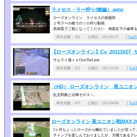
ラメセス・ラー狩り(槍編）.wmv
ローズオンライン ラメセスの採掘所
１号ラーの槍でのソロ狩り動画
高画質でご覧になってください 画面右下の歯車
再生回数：383 公開日：2013/01/15 [
You
【ローズオンライン】Cv_20111027_サム
サムライ魂ｖｓOverTheLimit
再生回数：425 公開日：2011/10/29 [
You
（HD） ローズオンライン 夜ユニオン戦MAX 
乱五郎殿と出陣その３～。
再生回数：453 公開日：2013/04/06 [
You
ローズオンライン 夜ユニオン戦MAX 2013/
2ヶ月ちょっとローズから離れていましたが戻って
チャンプを楽しんでおりましたが、天職であるク