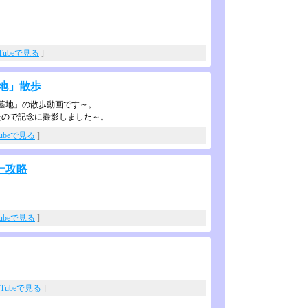
uTubeで見る
]
地」散歩
同墓地」の散歩動画です～。
たので記念に撮影しました～。
Tubeで見る
]
ー攻略
Tubeで見る
]
uTubeで見る
]