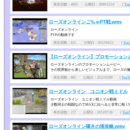
再生回数：4695 公開日：2009/12/10 [
Yo
ローズオンラインごちゃPT戦.wmv
ローズオンライン
PVPの動画です
再生回数：822 公開日：2012/04/22 [
Yo
【ローズオンライン】プロモーション
ローズオンラインのプロモーションムービー。
その世界観から美しいビジュアルまで、ローズの
再生回数：895 公開日：2012/03/09 [
You
ローズオンライン ユニオン戦ミドル
ローズオンライン ユニオン戦ミドル動画
少数同士の戦闘なのでMAXに比べると非常に軽く
再生回数：227 公開日：2013/07/30 [
You
ローズオンライン嘆きの塔攻略.wmv