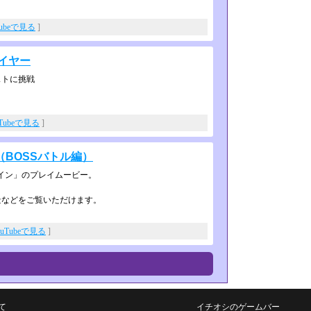
Tubeで見る
]
イヤー
ストに挑戦
uTubeで見る
]
BOSSバトル編）
イン」のプ­レイムービー。
景などをご覧いただけます。
ouTubeで見る
]
て
イチオシのゲームバー