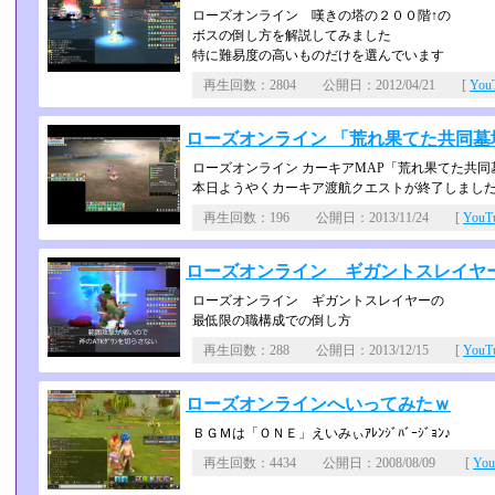
ローズオンライン 嘆きの塔の２００階↑の
ボスの倒し方を解説してみました
特に難易度の高いものだけを選んでいます
再生回数：2804 公開日：2012/04/21 [
Yo
ローズオンライン 「荒れ果てた共同墓
ローズオンライン カーキアMAP「荒れ果てた共
本日ようやくカーキア渡航クエストが終了しまし
再生回数：196 公開日：2013/11/24 [
You
ローズオンライン ギガントスレイヤ
ローズオンライン ギガントスレイヤーの
最低限の職構成での倒し方
再生回数：288 公開日：2013/12/15 [
You
ローズオンラインへいってみたｗ
ＢＧＭは「ＯＮＥ」えいみぃｱﾚﾝｼﾞﾊﾞｰｼﾞｮﾝ♪
再生回数：4434 公開日：2008/08/09 [
Yo