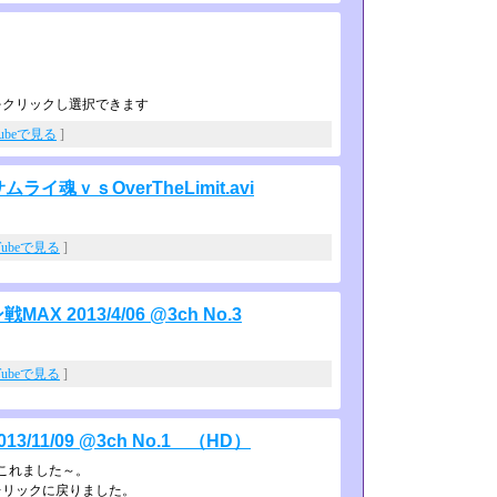
をクリックし選択できます
Tubeで見る
]
ライ魂ｖｓOverTheLimit.avi
Tubeで見る
]
2013/4/06 @3ch No.3
Tubeで見る
]
11/09 @3ch No.1 （HD）
これました～。
レリックに戻りました。