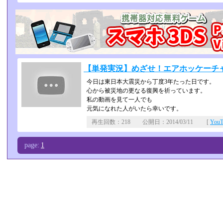
【単発実況】めざせ！エアホッケーチ
今日は東日本大震災から丁度3年たった日です。
心から被災地の更なる復興を祈っています。
私の動画を見て一人でも
元気になれた人がいたら幸いです。
再生回数：218 公開日：2014/03/11 [
You
page:
1