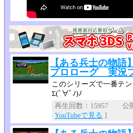
【ある兵士の物語
プロローグ 実況プレ
このシリーズで一番テン
Σ(ﾟ∀ﾟﾉ)ﾉ
再生回数：15957 公開日
YouTubeで見る
]