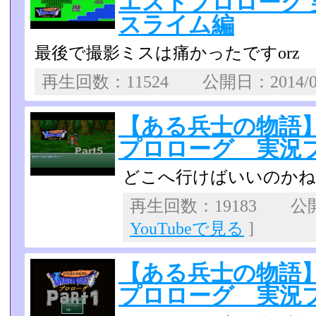
エストプロローグ 実
スライム編
最後で撮影ミスは痛かったですorz
再生回数：11524 公開日：2014/0
【ある兵士の物語
プロローグ 実況プレ
どこへ行けばいいのかね
再生回数：19183 公開日
YouTubeで見る
]
【ある兵士の物語
プロローグ 実況プレ