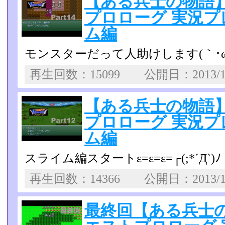
【ある兵士の物語
プロローグ 実況プレイ
ム編
モンスターだって人助けします(｀･ω･
再生回数：15099 公開日：2013/1
【ある兵士の物語
プロローグ 実況プレイ
ム編
スライム編スタートε=ε=ε=┌(;*´Д`)ﾉ
再生回数：14366 公開日：2013/1
最終回【ある兵士