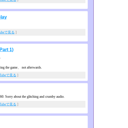
lay
Tubeで見る
]
art 1)
.
ing the game、 not afterwards.
uTubeで見る
]
60. Sorry about the glitching and crumby audio.
uTubeで見る
]