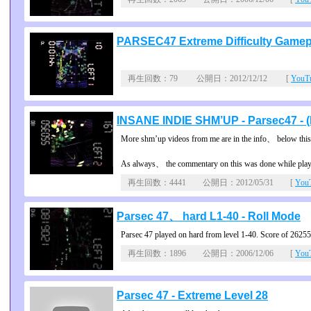
PARSEC47 Extreme Difficulty Gamep
再生回数：79 公開日：2012/12/12 [
You
INSANE INDIE SHM’UP - Parsec47 - (P
More shm’up videos from me are in the info、 below this
As always、 the commentary on this was done while play
再生回数：4441 公開日：2012/05/31 [
Yo
Parsec 47、 hard L1-40 - Roll Mode
Parsec 47 played on hard from level 1-40. Score of 26255
再生回数：1896 公開日：2006/12/06 [
Yo
Parsec 47 - Extreme Level 28