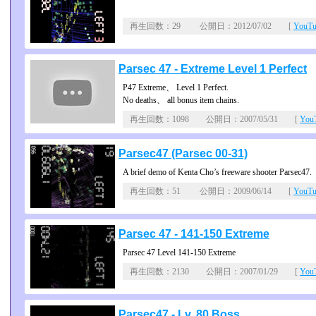
再生回数：29 公開日：2012/07/02 [
YouT
Parsec 47 - Extreme Level 1 Perfect
P47 Extreme、 Level 1 Perfect.
No deaths、 all bonus item chains.
再生回数：1098 公開日：2007/05/31 [
Yo
Parsec47 (Parsec 00-31)
A brief demo of Kenta Cho’s freeware shooter Parsec47.
再生回数：51 公開日：2009/06/14 [
YouT
Parsec 47 - 141-150 Extreme
Parsec 47 Level 141-150 Extreme
再生回数：2130 公開日：2007/01/29 [
Yo
Parsec47 - Lv. 80 Boss