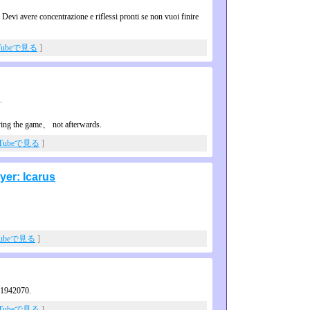
 Devi avere concentrazione e riflessi pronti se non vuoi finire
Tubeで見る
]
.
ing the game、 not afterwards.
uTubeで見る
]
yer: Icarus
Tubeで見る
]
 1942070.
uTubeで見る
]