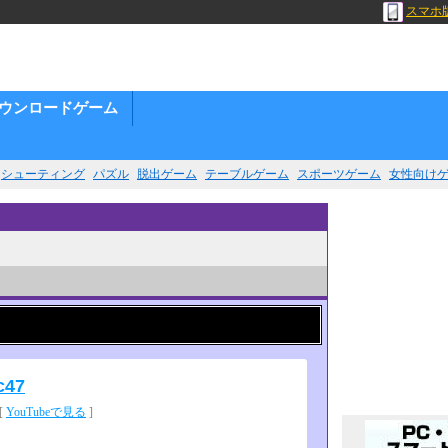
スマホ
ウンロードゲーム
シューティング
パズル
脱出ゲーム
テーブルゲーム
スポーツゲーム
女性向け
c47
[
YouTubeで見る
]