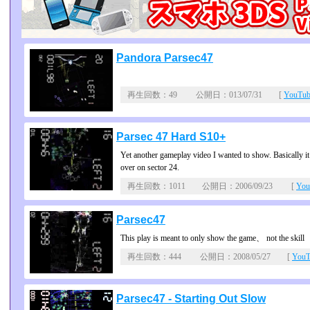
Pandora Parsec47
再生回数：49 公開日：013/07/31 [
YouT
Parsec 47 Hard S10+
Yet another gameplay video I wanted to show. Basically it
over on sector 24.
再生回数：1011 公開日：2006/09/23 [
Yo
Parsec47
This play is meant to only show the game、 not the skill
再生回数：444 公開日：2008/05/27 [
You
Parsec47 - Starting Out Slow