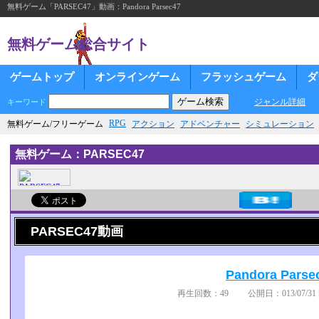
無料ゲーム「PARSEC47」動画：Pandora Parsec47
無料ゲーム総合サイト
ゲームトップ
オンラインゲーム
フラッシュゲーム
ダ
ジャンル詳細
キーワード
RPG
無料ゲーム/フリーゲーム
アクション
アドベンチャー
シミュレーション
無料ゲーム：PARSEC47
PARSEC47動画
Pandora Parse
再生回数：49 公開日：013/07/31 