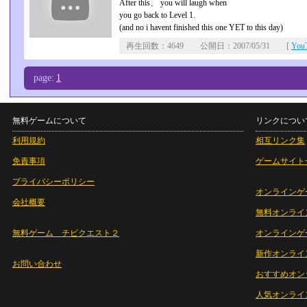
After this、 you will laugh when
you go back to Level 1.
(and no i havent finished this one YET to this day)
再生回数：4649 公開日：2007/05/31 [
Yo
page:
1
無料ゲームについて
リンクについ
利用規約
相互リンク集
免責事項
ゲームサイト
プライバシーポリシー
オンラインゲ
会社概要
無料オンライ
無料ゲーム チビクエスト２
オンラインゲ
新作オンライ
お問い合わせ
おすすめオン
人気オンライ