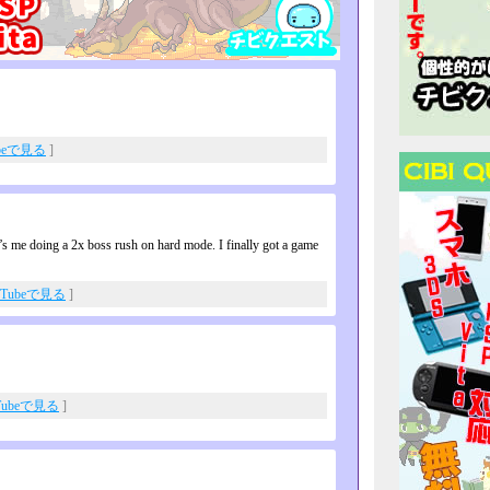
ubeで見る
]
’s me doing a 2x boss rush on hard mode. I finally got a game
uTubeで見る
]
Tubeで見る
]