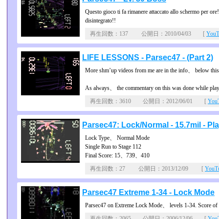
Questo gioco ti fa rimanere attaccato allo schermo per ore!
disintegrato!!
再生回数：137 公開日：2010/04/03 [
You
LIFE LESSONS - Parsec47 - (Part 2)
More shm’up videos from me are in the info、 below this
As always、 the commentary on this was done while play
再生回数：3610 公開日：2012/06/01 [
Yo
Parsec47: Lock/Normal - 15.7mil - Pla
Lock Type、 Normal Mode
Single Run to Stage 112
Final Score: 15、739、410
再生回数：27 公開日：2013/12/09 [
You
Parsec47 Extreme 1-34 - Lock Mode
Parsec47 on Extreme Lock Mode、 levels 1-34. Score of
再生回数：2065 公開日：2006/12/06 [
Yo