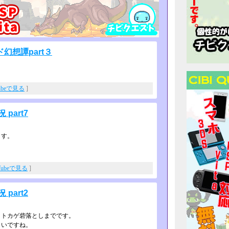
想譚part３
ubeで見る
]
part7
ます。
Tubeで見る
]
part2
～トカゲ砦落としまでです。
白いですね。