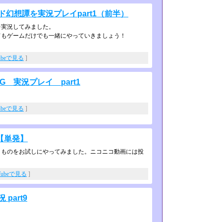
幻想譚を実況プレイpart1（前半）
を実況してみました。
もゲームだけでも一緒にやっていきま­しょう！
ubeで見る
]
 実況プレイ part1
ubeで見る
]
【単発】
ものをお試しにやってみました。ニコ­ニコ動画には投
Tubeで見る
]
part9