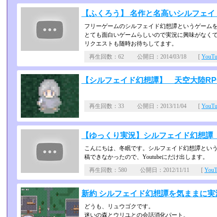
【ふくろう】 名作と名高いシルフェイド
フリーゲームのシルフェイド幻想譚というゲーム
とても面白いゲームらしいので実況に興味がなくて
リクエストも随時お待ちしてます。
再生回数：62 公開日：2014/03/18 [
YouT
【シルフェイド幻想譚】 天空大陸RPG
再生回数：33 公開日：2013/11/04 [
YouT
【ゆっくり実況】シルフェイド幻想譚
こんにちは、冬眠です。シルフェイド幻想譚という
稿できなかったので、Youtubeにだけ出します。
再生回数：580 公開日：2012/11/11 [
You
新約 シルフェイド幻想譚を気ままに実況 
どうも、リュウゴクです。
迷いの森とウリユとの会話消化パート。