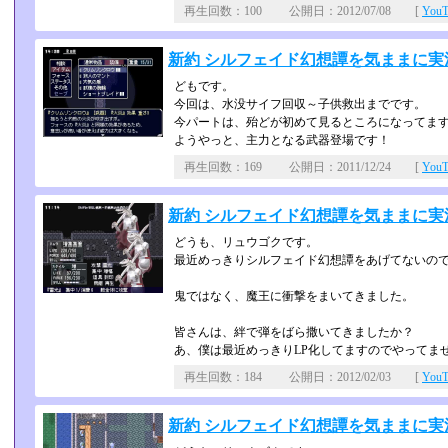
再生回数：100 公開日：2012/07/08 [
You
新約 シルフェイド幻想譚を気ままに実況 
どもです。
今回は、水没サイフ回収～子供救出までです。
今パートは、殆どが初めて見るところになってま
ようやっと、主力となる武器登場です！
再生回数：169 公開日：2011/12/24 [
You
新約 シルフェイド幻想譚を気ままに実況 p
どうも、リュウゴクです。
最近めっきりシルフェイド幻想譚をあげてないの
鬼ではなく、魔王に衝撃をまいてきました。
皆さんは、絆で弾をばら撒いてきましたか？
あ、僕は最近めっきりLP化してますのでやってませ
再生回数：184 公開日：2012/02/03 [
You
新約 シルフェイド幻想譚を気ままに実況 p