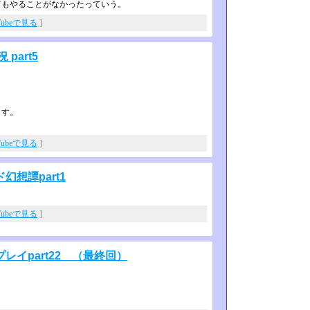
何もやることがなかったっていう。
Tubeで見る
]
part5
ます。
Tubeで見る
]
想譚part1
Tubeで見る
]
イpart22 （最終回）