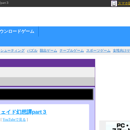
rt３
スマホ
ウンロードゲーム
シューティング
パズル
脱出ゲーム
テーブルゲーム
スポーツゲーム
女性向け
イド幻想譚part３
 [
YouTubeで見る
]