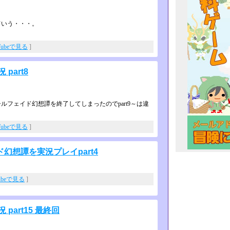
ていう・・・。
Tubeで見る
]
part8
フェイド幻想譚を終了してしまった­のでpart9～は違
Tubeで見る
]
想譚を実況プレイpart4
ubeで見る
]
art15 最終回