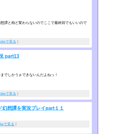
想譚と殆ど変わらないのでここで最終­回でもいいので
Tubeで見る
]
art13
分までしかうｐできないんだよねっ­！
Tubeで見る
]
幻想譚を実況プレイpart１１
ubeで見る
]