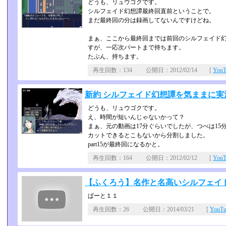
どうも、リュウゴクです。
シルフェイド幻想譚最終回直前ということで。
まだ最終回の分は録画してないんですけどね。
まぁ、ここから最終回までは前回のシルフェイド幻
すが、一応次パートまで持ちます。
たぶん、持ちます。
再生回数：134 公開日：2012/02/14 [
You
新約 シルフェイド幻想譚を気ままに実況 p
どうも、リュウゴクです。
え、時間が短いんじゃないかって？
まぁ、元の動画は17分ぐらいでしたが、つべは15
カットできるとこもないから分割しました。
part15が最終回になるかと。
再生回数：164 公開日：2012/02/12 [
You
【ふくろう】名作と名高いシルフェイド
ぱーと１１
再生回数：26 公開日：2014/03/21 [
YouT