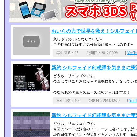
おいらの力で世界を救え！シルフェイド幻
久しぶりのうpとなりましたｗ
この動画は受験中に気分転換に撮ったものですw
再生回数：95 公開日：2012/02/29 [
YouT
新約 シルフェイド幻想譚を気ままに実況 
どうも、リュウゴクです。
今回はウリユとお喋り～洞窟探検までとなってい
今ならあの洞窟もスムーズに抜けられますよ！
再生回数：166 公開日：2011/12/29 [
You
新約 シルフェイド幻想譚を気ままに実況 
どうも、リュウゴクです。
今回のパートは洞窟のユニコーンに会いに行く所
経過日数でイベントが変化するというのも中々面