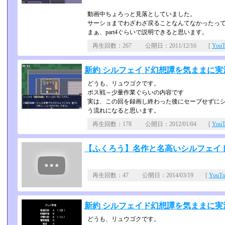
動画中ちょろっと見落としていました。
サーショまでわざわざ戻ることなんてなかったっ
まぁ、part4ぐらいで説明できると思います。
再生回数：267 公開日：2011/12/16 [
You
新約 シルフェイド幻想譚を気ままに実況 
どうも、リュウゴクです。
ボス戦～少量作業ぐらいの内容です
実は、この回を録画し終わった後にセーブせずにシル
う流れになると思います。
再生回数：178 公開日：2012/01/04 [
You
【ふくろう】名作と名高いシルフェイド幻
再生回数：47 公開日：2014/03/19 [
YouT
新約 シルフェイド幻想譚を気ままに実況 p
どうも、リュウゴクです。