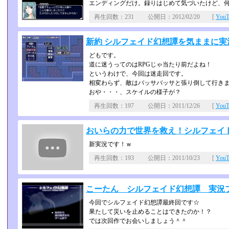
エンディングだけ。録りはじめて気づいたけど、
再生回数：231 公開日：2012/02/20 [
You
新約 シルフェイド幻想譚を気ままに実況 
どもです。
道に迷うってのはRPGじゃ当たり前だよね！
というわけで、今回は迷走回です。
相変わらず、敵はバッサバッサと張り倒して行き
おや・・・、スケイルの様子が？
再生回数：197 公開日：2011/12/26 [
You
おいらの力で世界を救え！シルフェイド幻
新実況です！ｗ
再生回数：193 公開日：2011/10/23 [
You
こーたん シルフェイド幻想譚 実況プレ
今回でシルフェイド幻想譚最終回です☆
果たして災いを止めることはできたのか！？
では次回作でお会いしましょう＾＾