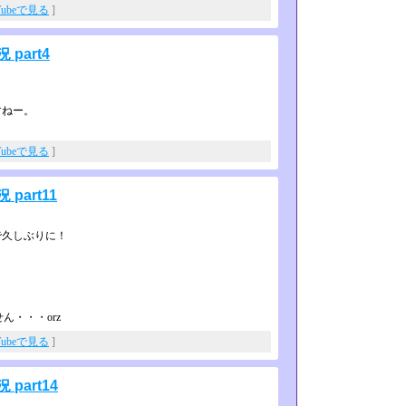
Tubeで見る
]
part4
すねー。
Tubeで見る
]
art11
で久しぶりに！
ん・・・orz
Tubeで見る
]
art14