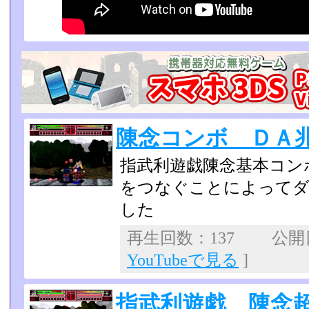
陳念コンボ ＤＡ
指武利遊戯陳念基本コン
をつなぐことによってダ
した
再生回数：137 公開日：
YouTubeで見る
]
指武利遊戯 陳念