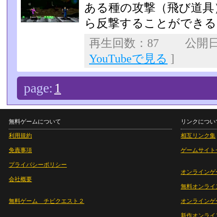
ある種の攻撃（飛び道具
ら反撃することができる
再生回数：87 公開日：2
YouTubeで見る
]
page:
1
無料ゲームについて
リンクについ
利用規約
相互リンク集
免責事項
ゲームサイト
プライバシーポリシー
オンラインゲ
会社概要
無料オンライ
無料ゲーム チビクエスト２
オンラインゲ
新作オンライ