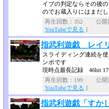
イブの判定ならその後の
のでお蔵入りにはまだし
再生回数：352 公開日：
YouTubeで見る
]
指武利遊戯 レイ
スライディング連続を使
ンボです
現時点最長記録 46hit 1
再生回数：199 公開日：
YouTubeで見る
]
指武利遊戯「すか