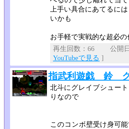
へるので少し離れて当て
上手い具合にあてるには
いかも
お手軽で実戦的な超必の
再生回数：66 公開日：2
YouTubeで見る
]
指武利遊戯 鈴 
北斗にグレイブシュート
りなので
このコンボ壁受け身可能