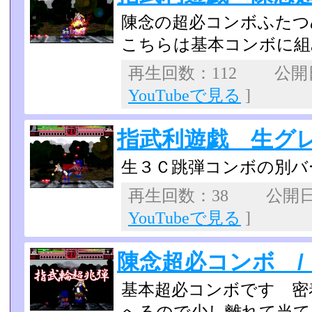
陳念の超必コンボふたつ
こちらは基本コンボに組
再生回数：112 公開日：
YouTubeで見る
]
指武利遊戯 生グ
生３Ｃ跳弾コンボの別バ
再生回数：38 公開日：2
YouTubeで見る
]
陳念超必コンボ /
基本超必コンボです 密