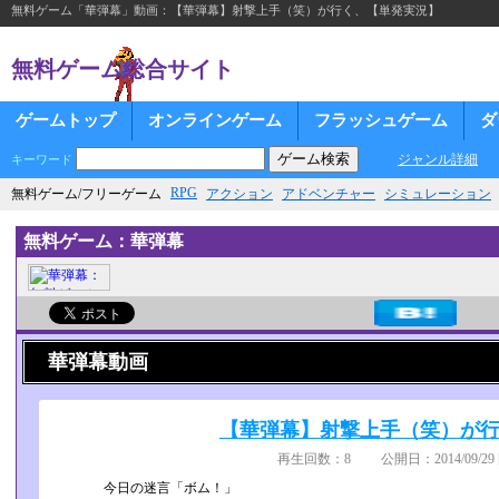
無料ゲーム「華弾幕」動画：【華弾幕】射撃上手（笑）が行く、【単発実況】
無料ゲーム総合サイト
ゲームトップ
オンラインゲーム
フラッシュゲーム
ダ
ジャンル詳細
キーワード
RPG
無料ゲーム/フリーゲーム
アクション
アドベンチャー
シミュレーション
無料ゲーム：華弾幕
華弾幕動画
【華弾幕】射撃上手（笑）が
再生回数：8 公開日：2014/09/29 
今日の迷言「ボム！」