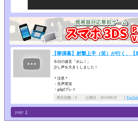
【華弾幕】射撃上手（笑）が行く、【
今日の迷言「ボム！」
少し声を大きくしました！
＊注意＊
・生声実況
・gdgdプレイ
再生回数：8 公開日：2014/09/29 [
YouT
page:
1