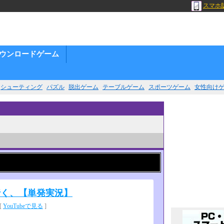
スマホ
ウンロードゲーム
シューティング
パズル
脱出ゲーム
テーブルゲーム
スポーツゲーム
女性向け
行く、【単発実況】
[
YouTubeで見る
]