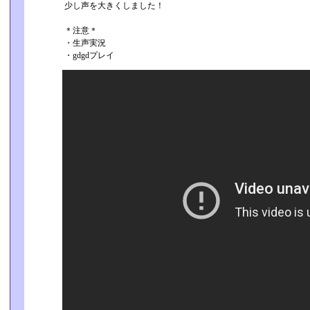
少し声を大きくしました！
＊注意＊
・生声実況
・gdgdプレイ