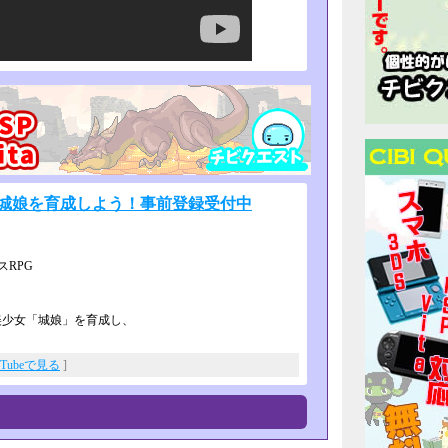
 城娘を育成しよう！事前登録受付中
RPG
美少女「城娘」を育成し、
uTubeで見る
]