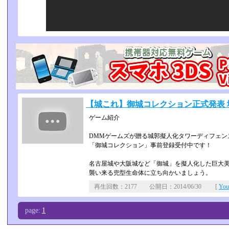
【城これ】御城コレクション正式発表
ゲーム紹介
DMMゲームズが贈る城郭擬人化タワーディフェンス
「御城コレクション」事前登録受付中です！
名古屋城や大阪城など「御城」を擬人化した巨大
襲い来る兜型生命体に立ち向かいましょう。
再生回数：2177 公開日：2014/06/30 [
Yo
page:
1