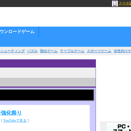
スマホ
ウンロードゲーム
シューティング
パズル
脱出ゲーム
テーブルゲーム
スポーツゲーム
女性向け
ラウン強化祭り
 [
YouTubeで見る
]