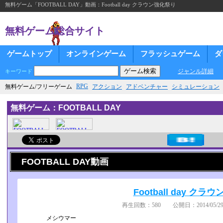
無料ゲーム「FOOTBALL DAY」動画：Football day クラウン強化祭り
無料ゲーム総合サイト
ゲームトップ
オンラインゲーム
フラッシュゲーム
ダ
ジャンル詳細
キーワード
RPG
無料ゲーム/フリーゲーム
アクション
アドベンチャー
シミュレーション
無料ゲーム：FOOTBALL DAY
FOOTBALL DAY動画
Football day ク
再生回数：580 公開日：2014/05/29
メシウマー