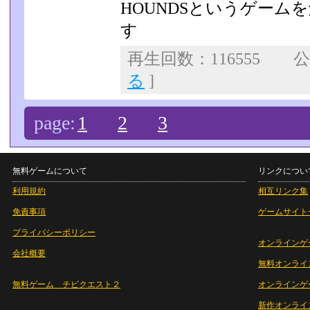
HOUNDSというゲーム
す
再生回数：116555
る
]
page:
1
2
3
無料ゲームについて
リンクについ
利用規約
相互リンク集
免責事項
ゲームサイト
プライバシーポリシー
オンラインゲ
会社概要
無料オンライ
無料ゲーム チビクエスト２
オンラインゲ
新作オンライ