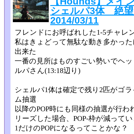
【Hounds】メ
シェルパ3体 絶
2014/03/11
フレンドにお呼ばれした1-5チャレ
私はきょどって無駄な動き多かった
出来た
一番の見所はものすごい勢いでヘッ
ルパさん(13:18辺り)
シェルパ1体は確定で残り2匹がゴ
ム抽選
以降のPOP時にも同様の抽選が行
リーズした場合、POP
-枠が減って
1だけのPOPになるってことかな？