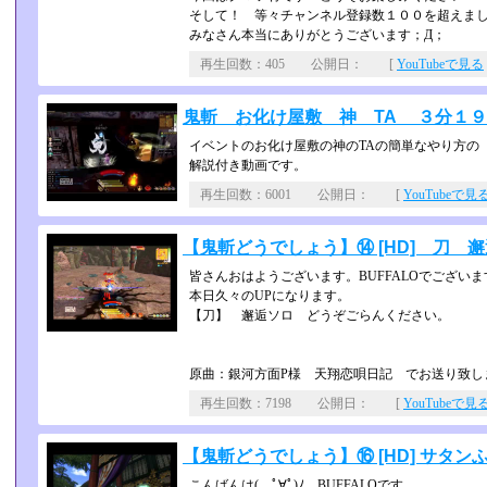
そして！ 等々チャンネル登録数１００を超えま
みなさん本当にありがとうございます；Д；
再生回数：405 公開日： [
YouTubeで見る
鬼斬 お化け屋敷 神 TA ３分１９ 秒 
イベントのお化け屋敷の神のTAの簡単なやり方の
解説付き動画です。
再生回数：6001 公開日： [
YouTubeで見
【鬼斬どうでしょう】⑭ [HD] 刀 邂逅ソ
皆さんおはようございます。BUFFALOでございま
本日久々のUPになります。
【刀】 邂逅ソロ どうぞごらんください。
原曲：銀河方面P様 天翔恋唄日記 でお送り致し
再生回数：7198 公開日： [
YouTubeで見
【鬼斬どうでしょう】⑯ [HD] サタンふる
こんばんは( ﾟ∀ﾟ)ﾉ BUFFALOです。