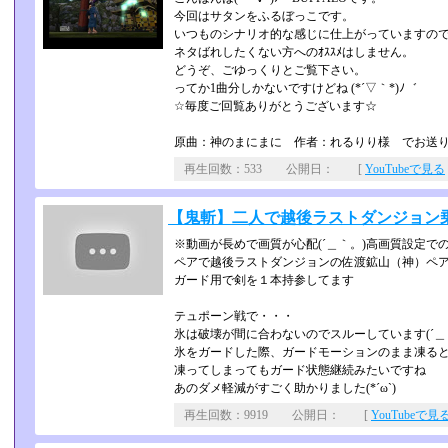
今回はサタンをふるぼっこです。
いつものシナリオ的な感じに仕上がっていますの
ネタばれしたくない方へのｵｽｽﾒはしません。
どうぞ、ごゆっくりとご覧下さい。
ってか1曲分しかないですけどね (*´▽｀*)ﾉ゛
☆毎度ご回覧ありがとうございます☆
原曲：神のまにまに 作者：れるりり様 でお送
再生回数：533 公開日： [
YouTubeで見る
【鬼斬】二人で越後ラストダンジョン乗り込
※動画が長めで画質が心配(´＿｀。)高画質設定で
ペアで越後ラストダンジョンの佐渡鉱山（神）ペアでい
ガード用で剣を１本持参してます
テュポーン戦で・・・
氷は破壊が間に合わないのでスルーしています(´＿
氷をガードした際、ガードモーションのまま凍る
凍ってしまってもガード状態継続みたいですね
あのダメ軽減がすごく助かりました(*´ω`)
再生回数：9919 公開日： [
YouTubeで見