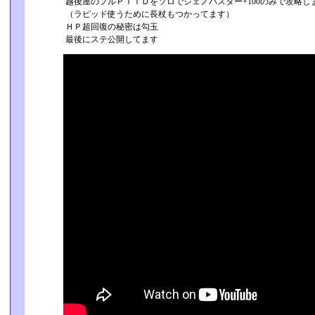
越後屋のフルＰＴＩＤをソロでジェノバスター+100のみで攻略し
（ラピッド使うために長杖もつかってます）
ＨＰ超回復の秘密は勾玉
最後にステ公開してます