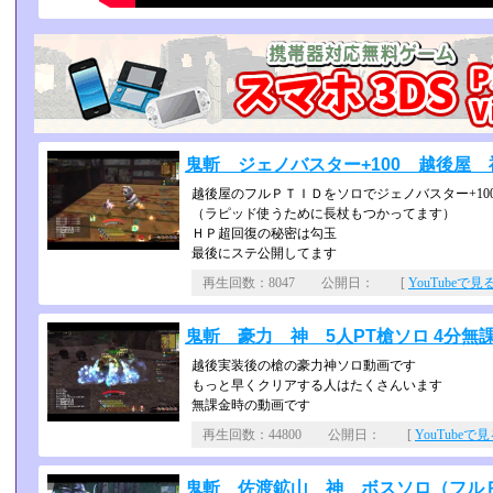
鬼斬 ジェノバスター+100 越後屋 神 
越後屋のフルＰＴＩＤをソロでジェノバスター+10
（ラピッド使うために長杖もつかってます）
ＨＰ超回復の秘密は勾玉
最後にステ公開してます
再生回数：8047 公開日： [
YouTubeで見
鬼斬 豪力 神 5人PT槍ソロ 4分無課金 
越後実装後の槍の豪力神ソロ動画です
もっと早くクリアする人はたくさんいます
無課金時の動画です
再生回数：44800 公開日： [
YouTubeで
鬼斬 佐渡鉱山 神 ボスソロ（フルＰＴＩ