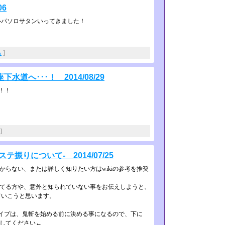
06
ルパソロサタンいってきました！
る
]
へ･･･！ 2014/08/29
！！
]
りについて- 2014/07/25
からない、または詳しく知りたい­方はwikiの参考を推奨
きてる方や、意外と知られていない­事をお伝えしようと、
いこうと思いま­す。
イプは、鬼斬を始める前に決める事に­なるので、下に
にしてください←