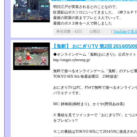
明日江戸が実装されるとのことなので、
佐渡鉱山ボスソロにいってきました、（神フルＰ
最後の部屋の前までフレと３人でいって、
最後のボス２体を一人で倒しました
再生回数：6255 公開日： [
YouTubeで見
【鬼斬】 おにぎりTV 第2回 2014/05/09
◆オンラインゲーム「鬼斬(おにぎり)」公式サイト
http://onigiri.cyberstep.jp/
無料で遊べるオンラインゲーム「鬼斬」のテレビ番
TOKYO MX 9ch 毎週金曜日 25時放送!
おにぎりTVはPC、PS4で無料で遊べるオンライン
バラエティです。
MC: 静御前(桐村まり)、かぐや(野田あゆ美)
※ 番組を見てツイッターで「おにぎりTV」とつぶ
をプレゼント!!
※この番組はTOKYO MXにて2014/5/9に放送さ