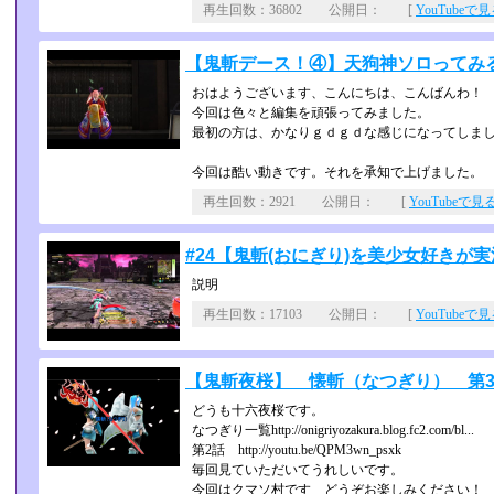
再生回数：36802 公開日： [
YouTubeで
【鬼斬デース！④】天狗神ソロってみるのデ
おはようございます、こんにちは、こんばんわ！
今回は色々と編集を頑張ってみました。
最初の方は、かなりｇｄｇｄな感じになってしました
今回は酷い動きです。それを承知で上げました。
再生回数：2921 公開日： [
YouTubeで見
#24【鬼斬(おにぎり)を美少女好きが実況!
説明
再生回数：17103 公開日： [
YouTubeで
【鬼斬夜桜】 懐斬（なつぎり） 第3話～
どうも十六夜桜です。
なつぎり一覧http://onigriyozakura.blog.fc2.com/bl...
第2話 http://youtu.be/QPM3wn_psxk
毎回見ていただいてうれしいです。
今回はクマソ村です どうぞお楽しみください！