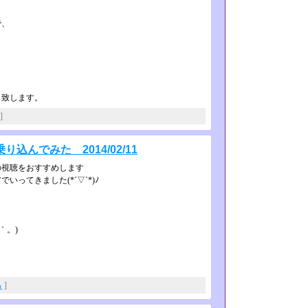
で、
り致します。
]
んでみた 2014/02/11
の視聴をおすすめします
ってきました(*´▽`*)ﾉ
｀。)
と
る
]