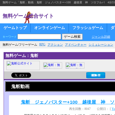
無料ゲーム「鬼斬」動画：鬼斬 ジェノバスター+100 越後屋 神 ソロフルパ 4分55秒 2
無料ゲーム総合サイト
ゲームトップ
オンラインゲーム
フラッシュゲーム
ダ
ジャンル詳細
キーワード
RPG
無料ゲーム/フリーゲーム
アクション
アドベンチャー
シミュレーション
無料ゲーム：鬼斬
鬼斬動画
鬼斬 ジェノバスター+100 越後屋 神 ソロフル
再生回数：8047 公開日： [
Y