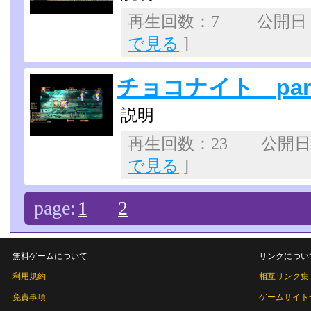
再生回数：7 公開日：20
で見る
]
チョコナイト part
説明
再生回数：23 公開日：2
で見る
]
page:
1
2
無料ゲームについて
リンクについ
利用規約
相互リンク集
免責事項
ゲームサイト