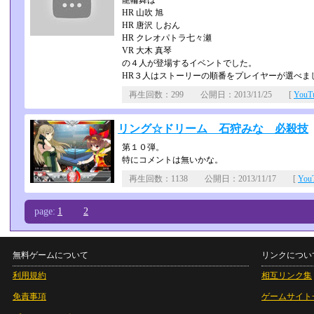
龍輪舞は
HR 山吹 旭
HR 唐沢 しおん
HR クレオパトラ七々瀬
VR 大木 真琴
の４人が登場するイベントでした。
HR３人はストーリーの順番をプレイヤーが選べま
再生回数：299 公開日：2013/11/25 [
You
リング☆ドリーム 石狩みな 必殺技
第１０弾。
特にコメントは無いかな。
再生回数：1138 公開日：2013/11/17 [
Yo
page:
1
2
無料ゲームについて
リンクについ
利用規約
相互リンク集
免責事項
ゲームサイト