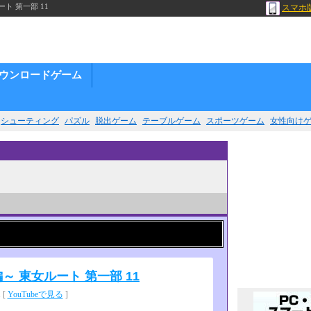
 第一部 11
スマホ
ウンロードゲーム
シューティング
パズル
脱出ゲーム
テーブルゲーム
スポーツゲーム
女性向け
 東女ルート 第一部 11
 [
YouTubeで見る
]