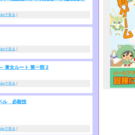
Tubeで見る
]
Tubeで見る
]
 東女ルート 第一部 2
Tubeで見る
]
ベル 必殺技
Tubeで見る
]