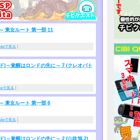
 東女ルート 第一部 11
Tubeで見る
]
)～覚醒はロンドの先に～ 7 (クレオパト
ubeで見る
]
 東女ルート 第一部 6
Tubeで見る
]
～覚醒はロンドの先に～ 2 (山吹旭 2)