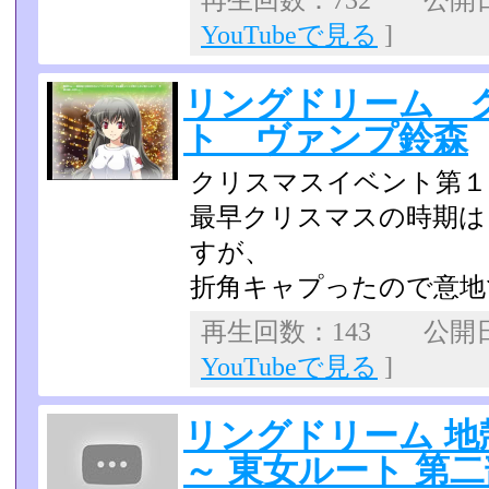
再生回数：732 公開日：2
YouTubeで見る
]
リングドリーム 
ト ヴァンプ鈴森
クリスマスイベント第１
最早クリスマスの時期は
すが、
折角キャプったので意地
再生回数：143 公開日：2
YouTubeで見る
]
リングドリーム 
～ 東女ルート 第二部