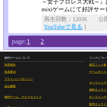
～女子プロレス大戦～』はYa
mixiゲームにて好評サ
再生回数：12036 公開日
YouTubeで見る
]
page:
1
2
無料ゲームについて
リンクについ
利用規約
相互リンク集
免責事項
ゲームサイト
プライバシーポリシー
オンラインゲ
会社概要
無料オンライ
無料ゲーム チビクエスト２
オンラインゲ
新作オンライ