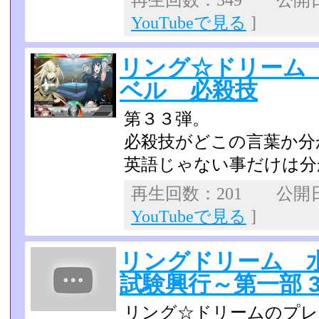
再生回数：549 公開日：2
YouTubeで見る
]
リング☆ドリーム
ベル 必殺技
第３３弾。
必殺技がどこの言葉か分
英語じゃない事だけは分
再生回数：201 公開日：2
YouTubeで見る
]
リングドリーム 
試験興行～第一部 
リング☆ドリームのプレ