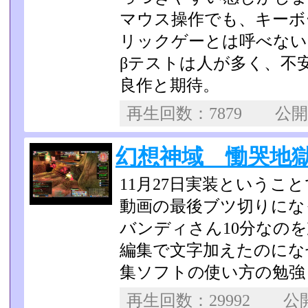
マウス操作でも、キーボ
リックゲーとは呼べない
βテストは人が多く、不
良作と期待。
再生回数：7879 公
幻想神域 慟哭地獄ソロ
11月27日実装というこ
動画の最後ブツ切りにな
バンディさん10分なの
編集で文字加えたのにな
集ソフトの使い方の勉強もし
再生回数：29992 