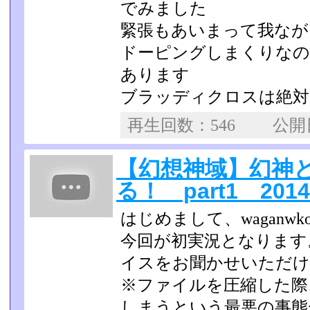
でみました
緊張もあいまって我なが
ドーピングしまくりなの
あります
ブラッディクロスは絶対
再生回数：546 公
【幻想神域】幻神
る！ part1 2014/
はじめまして、waganwk
今回が初実況となります
イスをお聞かせいただけ
※ファイルを圧縮した際
しまうという最悪の事態