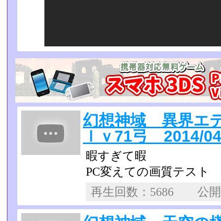
幻想神域 異界エ
ｌｖ71弓 2014/04
暇すぎて暇
PC変えての画質テスト
再生回数：5686 公