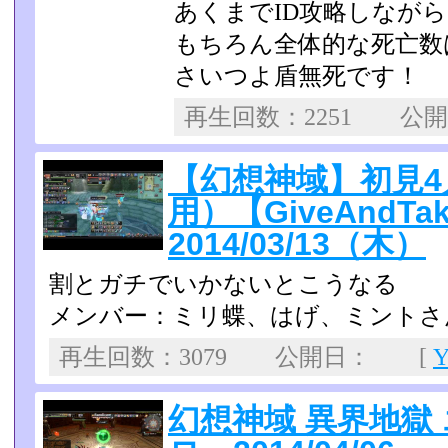
あくまでID攻略しなが
もちろん全体的な死亡数
さいつよ盾無死です！
再生回数：2251 公
【幻想神域】初見4
用）【GiveAnd
2014/03/13（木）
割とガチでいかないとこうなる
メンバー：ミリ蝶、はげ、ミントさ
再生回数：3079 公開日： [
幻想神域 異界地獄