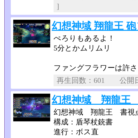
]
幻想神域 翔龍王 砲ソロ
ぺろりもあるよ！
5分とかムリムリ
ファングフラワーは許さ
再生回数：601 公
幻想神域 翔龍王 20
幻想神域 翔龍王 書視
構成：盾琴杖銃書
進行：ボス直