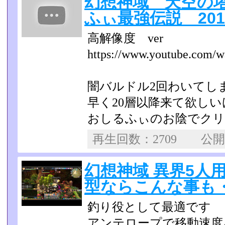
幻想神域 天空の塔
ふぃ最強伝説 2014/
高解像度 ver
https://www.youtube.com/w
闇バルドル2回わいてし
早く20層以降来て欲し
おしるふぃのお陰でクリ
再生回数：2709 公
幻想神域 異界5人用
型ならこんな事も・・・
釣り役として最適です
アンテロープで移動速度