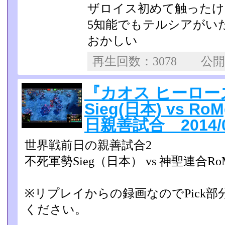
ザロイス初めて触ったけ
5知能でもテルシアがい
おかしい
再生回数：3078 公
『カオス ヒーロ
Sieg(日本) vs R
日親善試合 2014/0
世界戦前日の親善試合2
不死軍勢Sieg（日本） vs 神聖連合R
※リプレイからの録画なのでPick
ください。