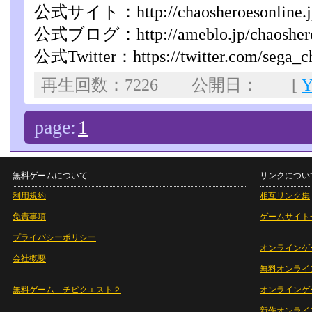
公式サイト：http://chaosheroesonline.j
公式ブログ：http://ameblo.jp/chaoshero
公式Twitter：https://twitter.com/sega_c
再生回数：7226 公開日： [
page:
1
無料ゲームについて
リンクについ
利用規約
相互リンク集
免責事項
ゲームサイト
プライバシーポリシー
オンラインゲ
会社概要
無料オンライ
無料ゲーム チビクエスト２
オンラインゲ
新作オンライ