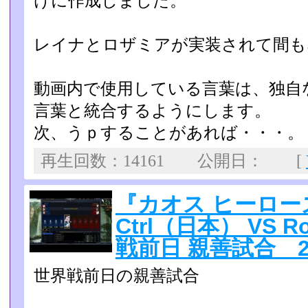
けに作成しました。
レイナとロザミアが実装されて間も
動画内で使用している言葉は、独自な
言葉と統合するように­します。
次、うｐすることがあれば・・・。
再生回数：14161 公開日： [
『カオス ヒーロ
Ctrl（日本） VS
戦前日 親善試合 201
世界戦前日の親善試合