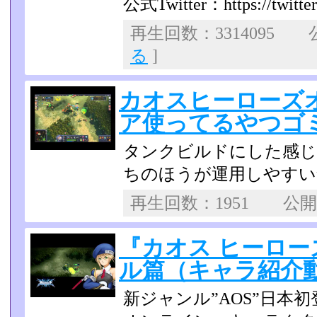
公式Twitter：https://twitte
再生回数：3314095
る
]
カオスヒーローズ
ア使ってるやつゴミ 2
タンクビルドにした感じ
ちのほうが運用しやすい
再生回数：1951 公
『カオス ヒーロー
ル篇（キャラ紹介動画）
新ジャンル”AOS”日本