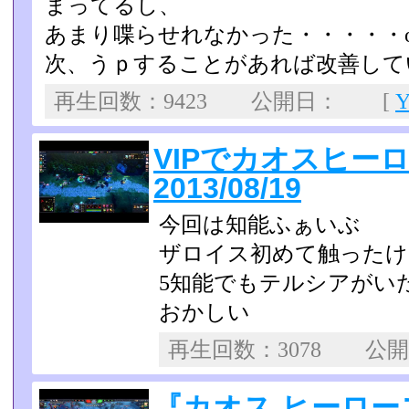
まってるし、
あまり喋らせれなかった・・・・・o
次、うｐすることがあれば改善して
再生回数：9423 公開日： [
VIPでカオスヒ
2013/08/19
今回は知能ふぁいぶ
ザロイス初めて触ったけ
5知能でもテルシアがい
おかしい
再生回数：3078 公
『カオス ヒーロ