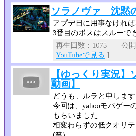
ソラノヴァ 沈黙
アプデ日に用事なければ
3番目のボスはスルーで
再生回数：1075 公開日：
YouTubeで見る
]
【ゆっくり実況】
動画】
どうも、ルラと申します
今回は、yahooモバゲ
もらいました
相変わらずの低クオリテ
(笑)