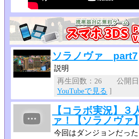
ソラノヴァ part7
説明
再生回数：26 公開日：2
YouTubeで見る
]
【コラボ実況】３
ァ！【ソラノヴァ】p
今回はダンジョンだったの