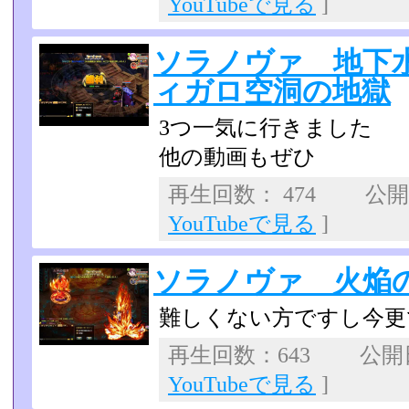
YouTubeで見る
]
ソラノヴァ 地下
ィガロ空洞の地獄
3つ一気に行きました
他の動画もぜひ
再生回数： 474 公開日：
YouTubeで見る
]
ソラノヴァ 火焔
難しくない方ですし今更
再生回数：643 公開日：
YouTubeで見る
]