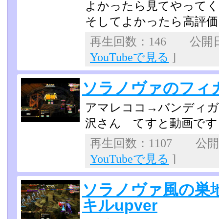
よかったら見てやってく
そしてよかったら高評価
再生回数：146 公開日：2
YouTubeで見る
]
ソラノヴァのフィ
アマレココ→バンディガ
沢さん てすと動画です
再生回数：1107 公開日：
YouTubeで見る
]
ソラノヴァ風の巣
キルupver