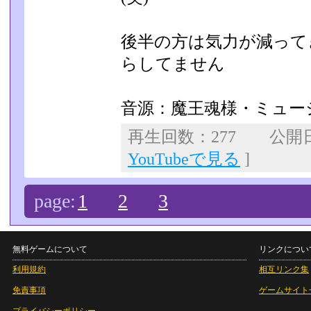
後半の方は気力が減って
らしてません
音源：魔王魂様・ミュー
再生回数：277 公開日：2
YouTubeで見る
]
page:
1
2
3
無料ゲームについて
リンクについ
利用規約
相互リンク集
免責事項
ゲームサイト