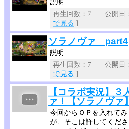
説明
再生回数：7 公開日：20
で見る
]
ソラノヴァ part4
説明
再生回数：7 公開日：20
で見る
]
【コラボ実況】３
ァ！【ソラノヴァ】p
今回からＯＰを入れてみ
が、そこは許してくださ