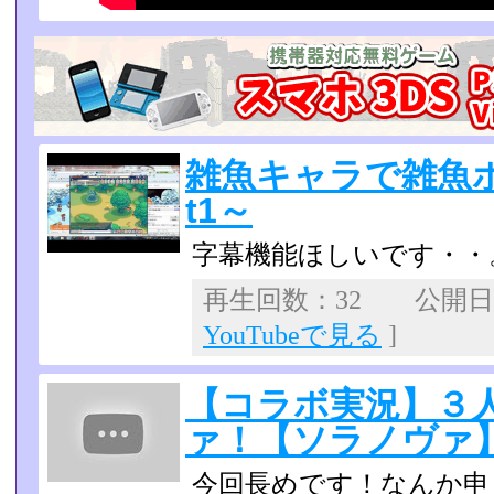
雑魚キャラで雑魚ボ
t1～
字幕機能ほしいです・・
再生回数：32 公開日：2
YouTubeで見る
]
【コラボ実況】３
ァ！【ソラノヴァ】p
今回長めです！なんか申