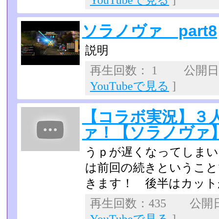
YouTubeで見る
]
ソラノヴァ part8
説明
再生回数： 1 公開日：2
YouTubeで見る
]
【コラボ実況】３
ァ！【ソラノヴァ】p
うｐが遅くなってしまい
は前回の続きということ
きます！ 後半はカット
再生回数：435 公開日：