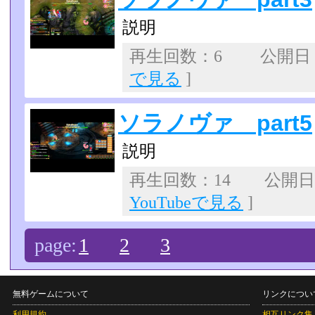
説明
再生回数：6 公開日：20
で見る
]
ソラノヴァ part5
説明
再生回数：14 公開日：2
YouTubeで見る
]
page:
1
2
3
無料ゲームについて
リンクについ
利用規約
相互リンク集