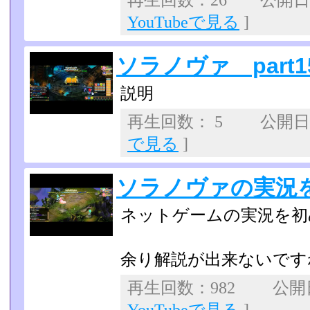
再生回数：26 公開日：2
YouTubeで見る
]
ソラノヴァ part1
説明
再生回数： 5 公開日：2
で見る
]
ソラノヴァの実況
ネットゲームの実況を初
余り解説が出来ないですね(
再生回数：982 公開日：