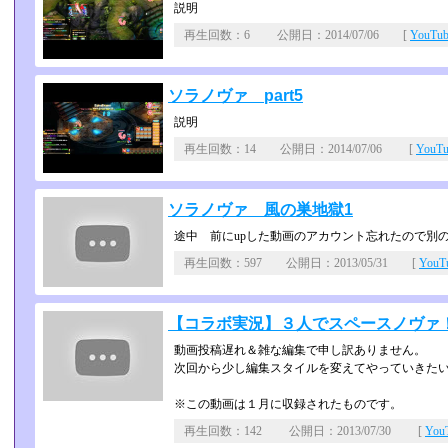
説明
再生回数：6 公開日：2014/07/06 [
YouT
ソラノヴァ part5
説明
再生回数：14 公開日：2014/07/06 [
YouT
ソラノヴァ 風の巣地獄1
途中 前にupした動画のアカウント忘れたので別
再生回数：597 公開日：2013/05/31 [
You
【コラボ実況】３人でスペースノヴァ！【
動画投稿遅れ＆雑な編集で申し訳ありません。
次回から少し編集スタイルを変えてやっていきた
※この動画は１月に収録されたものです。
再生回数：142 公開日：2013/07/30 [
Yo