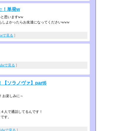
た！単発w
と思いますww
もしよかったらお友達になってくだ­さいwww
ubeで見る
]
Tubeで見る
]
ソラノヴァ】part6
す！お楽しみに～
は４人で通話してるんです！
もです。
Tubeで見る
]