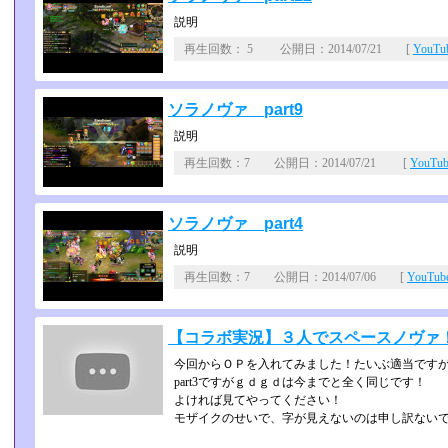
説明
再生回数： 5 公開日：2014/07/21 [
YouT
ソラノヴァ part9
説明
再生回数：7 公開日：2014/07/21 [
YouT
ソラノヴァ part4
説明
再生回数：7 公開日：2014/07/06 [
YouTu
【コラボ実況】３人でスペースノヴァ！【
今回からＯＰを入れてみました！たいぶ適当です
part3ですがｇｄｇｄは今までと全く同じです！
よければ見てやってください！
モザイクのせいで、字が見えないのは申し訳ない