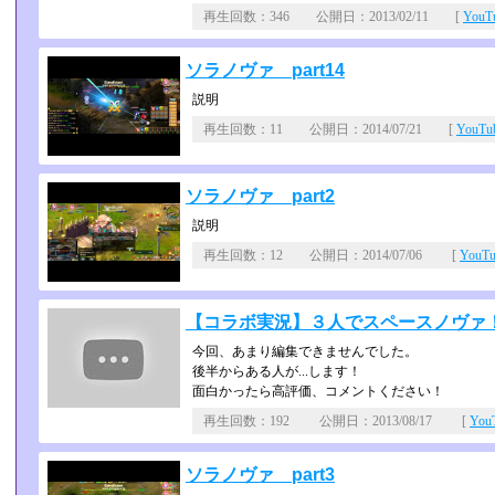
再生回数：346 公開日：2013/02/11 [
You
ソラノヴァ part14
説明
再生回数：11 公開日：2014/07/21 [
YouT
ソラノヴァ part2
説明
再生回数：12 公開日：2014/07/06 [
YouT
【コラボ実況】３人でスペースノヴァ！【
今回、あまり編集できませんでした。
後半からある人が...します！
面白かったら高評価、コメントください！
再生回数：192 公開日：2013/08/17 [
Yo
ソラノヴァ part3