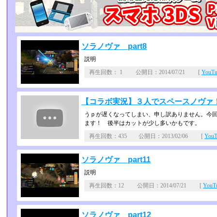
ソラノヴァ part8
説明
再生回数： 1 公開日：2014/07/21 [
YouT
【コラボ実況】３人でスペースノヴァ！【
うｐが遅くなってしまい、申し訳ありません。今回
ます！ 後半はカットが少し多いかもです。
再生回数：435 公開日：2013/02/06 [
You
ソラノヴァ part11
説明
再生回数：12 公開日：2014/07/21 [
You
ソラノヴァ part12