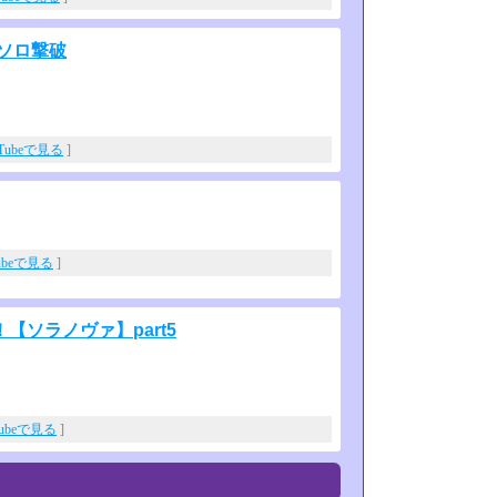
ソロ撃破
。
uTubeで見る
]
ubeで見る
]
ソラノヴァ】part5
Tubeで見る
]