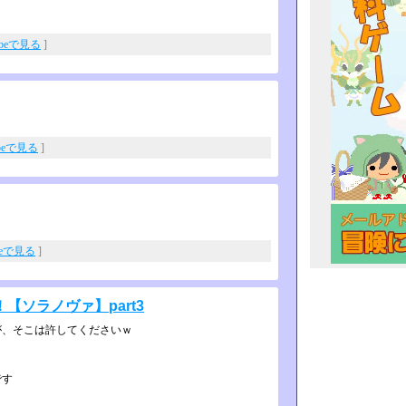
ubeで見る
]
ubeで見る
]
beで見る
]
ソラノヴァ】part3
が、そこは許してくださいｗ
です