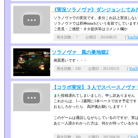
《実況ソラノヴァ》ダンジョンしてみ
ソラノヴァでの実況です。多分これ以上実況しない
ソラノヴァでは邪神mmchという名前でしています
ご意見・ご感想・ネタ提供等はコメント欄か
再生回数： 7 公開日：2014/08/25 [
YouT
ソラノヴァ 風の巣地獄2
画質悪いです・・・
再生回数：330 公開日：2013/05/31 [
You
【コラボ実況】３人でスペースノヴァ！【
また投稿遅れてしまいました。申し訳ありません
これからは、1～2週間に1本ペースで出す予定で
おもしろかったら、高評価お願いします！！
このゲームは通話しながらしているのですが、実
あと一人誰かわかった方は、何かが待っているか
再生回数：300 公開日：2013/04/20 [
You