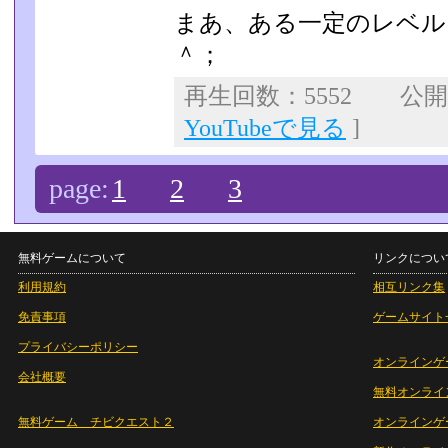
まあ、ある一定のレベル
＾；
再生回数：5552 公開日：
YouTubeで見る
]
page:
1
2
3
無料ゲームについて
リンクについ
利用規約
相互リンク集
免責事項
ゲームサイト
プライバシーポリシー
オンラインゲ
会社概要
無料オンライ
無料ゲーム チビクエスト２
オンラインゲ