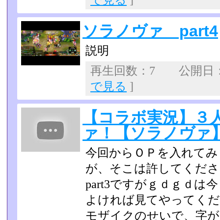
で見る
]
ソラノヴァ part4
説明
再生回数：7 公開日：20
で見る
]
【コラボ実況】３
ァ！【ソラノヴァ】p
今回からＯＰを入れてみ
が、そこは許してくださ
part3ですがｇｄｇｄ
よければ見てやってくだ
モザイクのせいで、字が