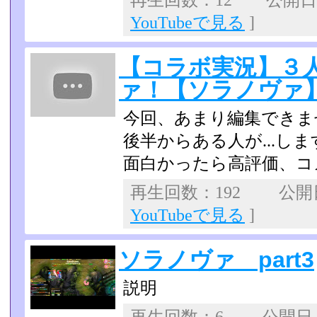
再生回数：12 公開日：2
YouTubeで見る
]
【コラボ実況】３
ァ！【ソラノヴァ】p
今回、あまり編集できま
後半からある人が...しま
面白かったら高評価、コ
再生回数：192 公開日：
YouTubeで見る
]
ソラノヴァ part3
説明