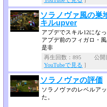
YouTubeで見る
]
ソラノヴァ風の巣
キルupver
アプデでスキル12にな
アプデ前のフィガロ・風
是非
再生回数：895 公開日：
YouTubeで見る
]
ソラノヴァの評価
ソラノヴァのレベルアッ
た。