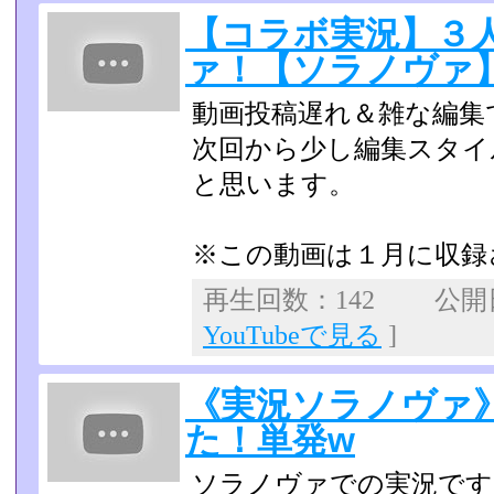
【コラボ実況】３
ァ！【ソラノヴァ】p
動画投稿遅れ＆雑な編集
次回から少し編集スタイ
と思います。
※この動画は１月に収録
再生回数：142 公開日：
YouTubeで見る
]
《実況ソラノヴァ
た！単発w
ソラノヴァでの実況です