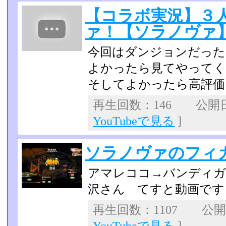
【コラボ実況】３
ァ！【ソラノヴァ】p
今回はダンジョンだったの
よかったら見てやってく
そしてよかったら高評価
再生回数：146 公開日：2
YouTubeで見る
]
ソラノヴァのフィ
アマレココ→バンディガ
沢さん てすと動画です
再生回数：1107 公開日：