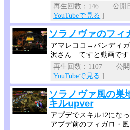
再生回数：146 公開日：2
YouTubeで見る
]
ソラノヴァのフィ
アマレココ→バンディガ
沢さん てすと動画です
再生回数：1107 公開日：
YouTubeで見る
]
ソラノヴァ風の巣
キルupver
アプデでスキル12にな
アプデ前のフィガロ・風