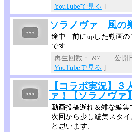
YouTubeで見る
]
ソラノヴァ 風の
途中 前にupした動画
です
再生回数：597 公開日：2
YouTubeで見る
]
【コラボ実況】３
ァ！【ソラノヴァ】p
動画投稿遅れ＆雑な編集
次回から少し編集スタイ
と思います。