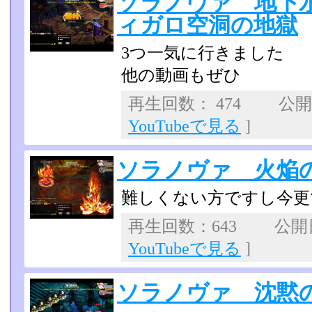
ソラノヴァ 地下
ィガロ空洞の地獄
3つ一気に行きました
他の動画もぜひ
再生回数： 474 公開日：
YouTubeで見る
]
ソラノヴァ 火焔
難しくない方ですし今更
再生回数：643 公開日：
YouTubeで見る
]
ソラノヴァ 沈黙