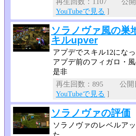
再生回数：1107 公開日：
YouTubeで見る
]
ソラノヴァ風の巣
キルupver
アプデでスキル12にな
アプデ前のフィガロ・風
是非
再生回数：895 公開日：
YouTubeで見る
]
ソラノヴァの評価
ソラノヴァのレベルアッ
た。