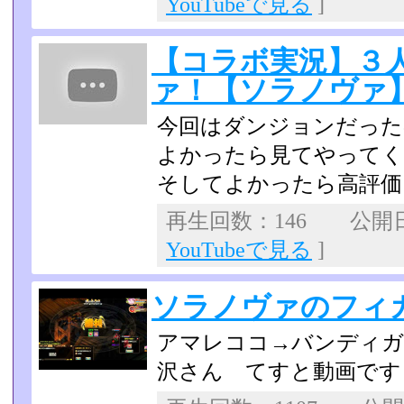
YouTubeで見る
]
【コラボ実況】３
ァ！【ソラノヴァ】p
今回はダンジョンだったの
よかったら見てやってく
そしてよかったら高評価
再生回数：146 公開日：2
YouTubeで見る
]
ソラノヴァのフィ
アマレココ→バンディガ
沢さん てすと動画です