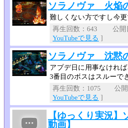
ソラノヴァ 火焔
難しくない方ですし今更
再生回数：643 公開日：
YouTubeで見る
]
ソラノヴァ 沈黙
アプデ日に用事なければ
3番目のボスはスルーで
再生回数：1075 公開日：
YouTubeで見る
]
【ゆっくり実況】
動画】