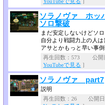
YouTubeで見る
]
ソラノヴァ ホッ
ソロ撃破
まだ安定しないけどソロ
自分より戦闘力上の人は
アサとかもっと早い事倒
再生回数：573 公開日：
YouTubeで見る
]
ソラノヴァ part7
説明
再生回数：26 公開日：2