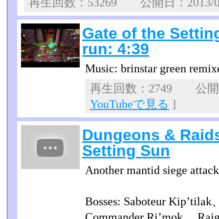
再生回数：53269 公開日：2013/0
Gate of the Setti
run: 4:39
Music: brinstar green remi
再生回数：2749 公開日：
YouTubeで見る
]
Dungeons & Raids
Setting Sun
Another mantid siege attack
Bosses: Saboteur Kip’tila
Commander Ri’mok、 Raig