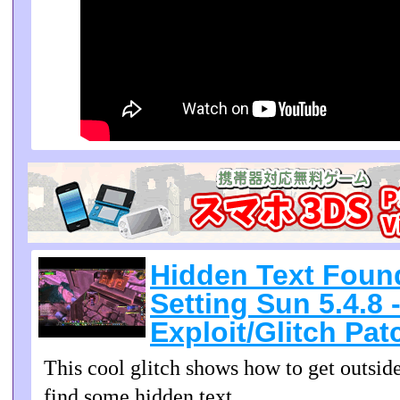
Hidden Text Found
Setting Sun 5.4.8
Exploit/Glitch Pat
This cool glitch shows how to get outsid
find some hidden text.