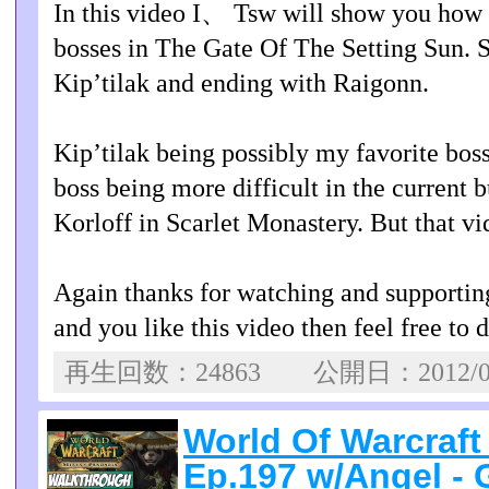
In this video I、 Tsw will show you how I
bosses in The Gate Of The Setting Sun. S
Kip’tilak and ending with Raigonn.
Kip’tilak being possibly my favorite bos
boss being more difficult in the current b
Korloff in Scarlet Monastery. But that vi
Again thanks for watching and supporting
and you like this video then feel free to d
再生回数：24863 公開日：2012/0
World Of Warcraf
Ep.197 w/Angel - 