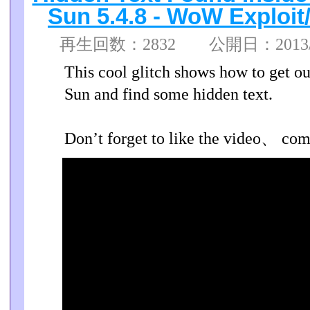
Sun 5.4.8 - WoW Exploit/
再生回数：2832 公開日：2013/10
This cool glitch shows how to get ou
Sun and find some hidden text.
Don’t forget to like the video、 com