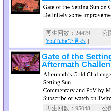
Gate of the Setting Sun on 
Definitely some improvemen
再生回数：24479 公開日
YouTubeで見る
]
Gate of the Setti
Aftermath Challe
Aftermath’s Gold Challenge
Setting Sun
Commentary and PoV by M
Subscribe or watch on Twit
再生回数：95048 公開日