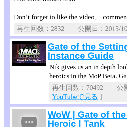
Don’t forget to like the video、 comment
再生回数：2832 公開日：2013/1
Gate of the Settin
Instance Guide
Nik gives us an in depth loo
heroics in the MoP Beta. Gat
再生回数：70492 公開日
YouTubeで見る
]
WoW | Gate of the
Heroic | Tank