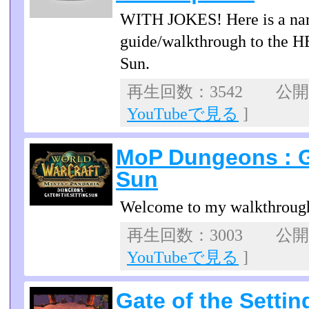
WITH JOKES! Here is a 
guide/walkthrough to the H
Sun.
再生回数：3542 公開日：
YouTubeで見る
]
MoP Dungeons : Ga
Sun
Welcome to my walkthroug
再生回数：3003 公開日：
YouTubeで見る
]
Gate of the Settin