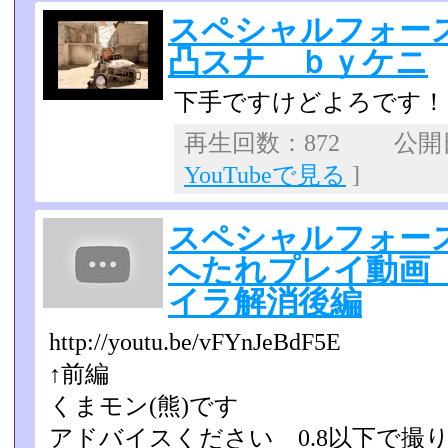
スペシャルフォー
凸スナ ｂｙケニ
下手ですけどよろです！
再生回数：872 公開日：
YouTubeで見る
]
スペシャルフォース
へたれプレイ動画
イラ解消後編
http://youtu.be/vFYnJeBdF5E
↑前編
くまモン(熊)です
アドバイスください 0.8以下で撮