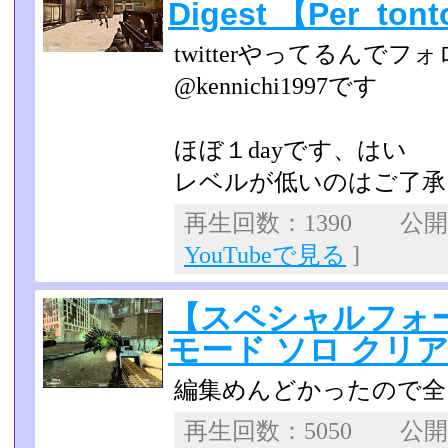
Digest 【Per_ton
twitterやってるんで
@kennichi1997です
ほぼ１dayです、はい
レベルが低いのはご
再生回数：1390 公開日：
YouTubeで見る
]
【スペシャルフォ
モード ソロ クリア
編集めんどかったので全
再生回数：5050 公開日：