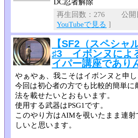
DC忍者解除
再生回数：276 公開日：
YouTubeで見る
]
【SF2（スペシャ
♯3 イボンヌによ
イパー講座であり
やぁやぁ、我こそはイボンヌと申し
今回は初心者の方でも比較的簡単に
法を載せたいとおもいます­。
使用する武器はPSG1です。
このやり方はAIMを覗いたまま連
しいと思います。