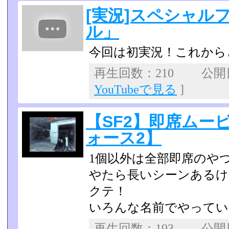
[実況]スペシャル
ル」
今回は初実況！これから
再生回数：210 公開日：
YouTubeで見る
]
【SF2】即席ムー
ォース2】
1個以外は全部即席のや
やたら長いシーンある
クテ！
いろんな名前でやってい
再生回数：193 公開日：