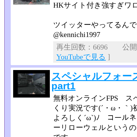
HKサイト付き強すぎワ
ツイッターやってるんで
@kennichi1997
再生回数：6696 公開日：
YouTubeで見る
]
スペシャルフォー
part1
無料オンラインFPS 
くり実況です(´・ω・｀
よろ­しく´ω`)ﾉ コール
ーリローウェルというの