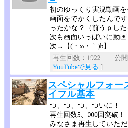
初のゆっくり実況動画を
画面をでかくしたんです
ったかな？（前うｐした
次も画面いっぱいに動画
次→【(・ω・｀)b】
再生回数：1922 公開日：
YouTubeで見る
]
スペシャルフォー
イフル基本
つ、つ、つ、ついに！
再生回数5、000回突破！
みなさま再生していただき(*ゝω