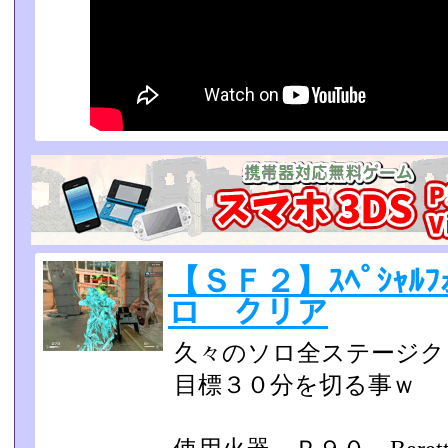
【ＳＦ２】ｽﾍﾟｼｬﾙﾌｫｰ
ロ クリア
久々のソロ全ステージク
目標３０分を切る事ｗ