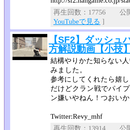
http://sf2.hangame.co.jp/stat
再生回数：17756 公開日
YouTubeで見る
]
【SF2】ダッシュ
方解説動画【小技
結構やりかた知らない人
みました。
参考にしてくれたら嬉し
だけどクラン戦でパイプ
ン嫌いやねん！つおいか
Twitter:Revy_mhf
再生回数：13914 公開日