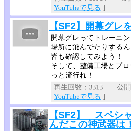
YouTubeで見る
]
【SF2】開幕グレ
開幕グレってトレーニン
場所に飛んでたりするん
皆も確認してみよう！
そして、整備工場とプロ
っと流行れ！
再生回数：3313 公開日：
YouTubeで見る
]
【SF2】 スペシ
んだこの神武器は